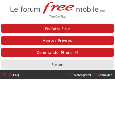
Le forum
mobile
Forfaits Free
Ventes Privées
Commande iPhone 14
Forum
FAQ
S’enregistrer
Connexion