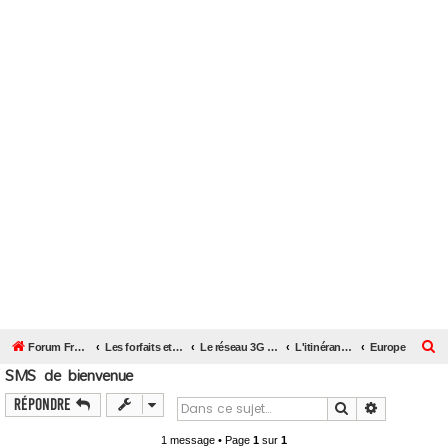
R
Forum Free Mobile
Les forfaits et le réseau Free Mobile
Le réseau 3G et 4G Free Mobile
L'itinérance Free Mobile à l'international
Europe
SMS de bienvenue
e
c
Répondre
Rechercher
Recherche 
h
1 message • Page
1
sur
1
e