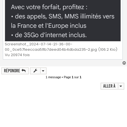
Screenshot_2024-07-14-21-36-00-
00_0ce57feeccaa51fb7deed04b4dbda235~2.jpg (106.2 Kio)
Vu 20974 fois
Répondre
1 message • Page
1
sur
1
Aller à