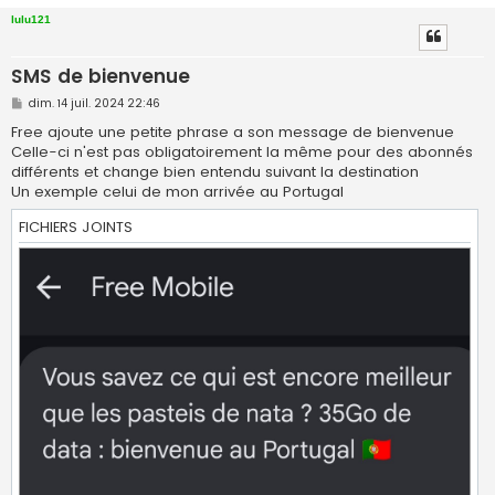
r
lulu121
c
SMS de bienvenue
h
e
M
dim. 14 juil. 2024 22:46
e
r
s
Free ajoute une petite phrase a son message de bienvenue
s
Celle-ci n'est pas obligatoirement la même pour des abonnés
a
g
différents et change bien entendu suivant la destination
e
Un exemple celui de mon arrivée au Portugal
FICHIERS JOINTS