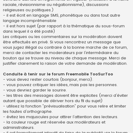
raciale, révisionnisme ou négationnisme), discussions
religieuses ou politiques.)
- il est écrit en langage SMS, phonétique ou dans tout autre
langage incompréhensible
- il est hors sujet (par rapport à la thématique du sous-forum
dans lequel il a été posté)
Les critiques ou les commentaires sur la modération doivent
être effectués en privé. Si vous rencontrez un message que
vous jugez illégal ou contraire à la bonne marche de ce forum,
merci de contacter les moderateurs par l'intermédiaire du
bouton qui se trouve au niveau de chaque message. Merci de
justifier clairement la raison de votre demande de modération.
Conduite à tenir sur le forum Freemobile TooSurToo
- vous devez rester courtois (bonjour, merci).
- vous pouvez critiquer les idées, mais pas les personnes.
- vous devriez garder le sourire.
- les titres des messages doivent être explicites (merci d'éviter
autant que possible de dériver hors du fil du sujet)
- utilisez la fonction "prévisualisation" pour vous relire et limiter
les fautes d'orthographe.
- évitez les majuscules pour attirer l'attention des lecteurs.
- la couleur rouge est réservée aux modérateurs et
administrateurs.
- il est formellement interdit de faire de la publicité via le forum