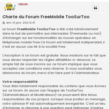
r
CB2100
c
Charte du Forum FreeMobile TooSurToo
h
e
M
dim. 15 janv. 2012 01:47
e
r
s
Le forum
FreeMobile TooSurToo
a été créé bénévolement
s
dans le but de permettre aux internautes (Freenaute ou non)
a
g
d'échanger sur les fonctionnalités du nouvel opérateur en
e
téléphonie mobile Free.Ce forum est totalement indépendant, il
n'est en aucun cas lié à la société Free.
L'inscription à ce forum est gratuite. Nous insistons sur le fait que
vous devez respecter les règles détaillées ci-dessous. Le
simple fait de vous inscrire sur ce forum implique que vous
acceptez ces conditions sans réserve. Si vous souhaitez vous
désinscrire du forum, merci d'en faire part à l'Administrateur.
Votre responsabilité
Vous êtes totalement responsable du contenu que vous écrivez
sur ce forum. En aucun cas l'équipe de TooSurToo
(Administrateurs et Modérateurs) ne pourraient être tenus
responsables de vos propos. Lorsque vous postez un message,
votre adresse IP est automatiquement enregistrée. C'est un lieu
d'échange, la réponse à une question peut intéresser d'autres