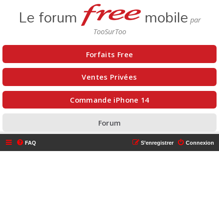
Le forum
mobile
Forfaits Free
Ventes Privées
Commande iPhone 14
Forum
FAQ
S’enregistrer
Connexion