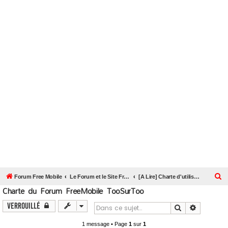
R
Forum Free Mobile
Le Forum et le Site Free Mobile par TooSurToo
[A Lire] Charte d'utilisation du Forum FreeMobile TooSurToo
Charte du Forum FreeMobile TooSurToo
e
c
Verrouillé
Rechercher
Recherch
h
1 message • Page
1
sur
1
e