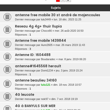
r
Sujets
c
antenne free mobile 30 st andré de majencoules
h
Dernier message par
lulu3449
«
lun. 18 déc. 2023 11:25
e
Reseau 4g 4g+ thuir llupia
r
Dernier message par
Choco66
«
mer. 26 août 2020 16:50
Réponses :
1
Antenne free mobile 1439844
Dernier message par
Aure2605
«
mar. 26 mars 2019 11:43
Réponses :
3
Antenne ID: 1604488
Dernier message par
Boudaradec
«
mar. 8 janv. 2019 06:20
antenne#1645568 herault
Dernier message par
Domi1234
«
jeu. 3 janv. 2019 15:24
Réponses :
1
antenne beaulieu 34160
Dernier message par
lulu121
«
dim. 18 nov. 2018 10:57
Réponses :
1
4G leucate
Dernier message par
nok97
«
dim. 7 oct. 2018 19:19
4G à BANYULS SUR MER