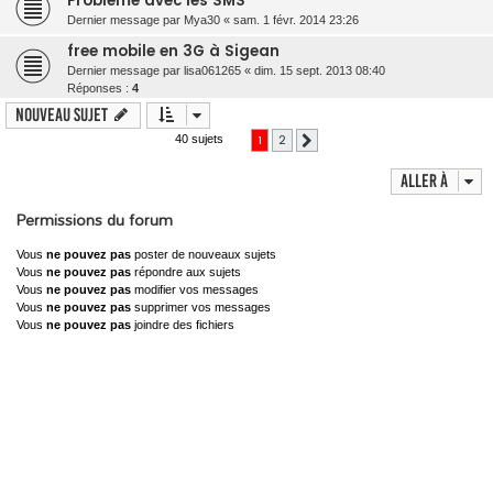
Problème avec les SMS
Dernier message par
Mya30
«
sam. 1 févr. 2014 23:26
free mobile en 3G à Sigean
Dernier message par
lisa061265
«
dim. 15 sept. 2013 08:40
Réponses :
4
Nouveau sujet
1
2
40 sujets
Suivante
Aller à
Permissions du forum
Vous
ne pouvez pas
poster de nouveaux sujets
Vous
ne pouvez pas
répondre aux sujets
Vous
ne pouvez pas
modifier vos messages
Vous
ne pouvez pas
supprimer vos messages
Vous
ne pouvez pas
joindre des fichiers