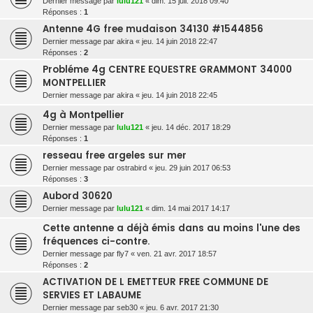
Dernier message par
lulu121
«
dim. 15 juil. 2018 09:40
Réponses :
1
Antenne 4G free mudaison 34130 #1544856
Dernier message par
akira
«
jeu. 14 juin 2018 22:47
Réponses :
2
Probléme 4g CENTRE EQUESTRE GRAMMONT 34000
MONTPELLIER
Dernier message par
akira
«
jeu. 14 juin 2018 22:45
4g à Montpellier
Dernier message par
lulu121
«
jeu. 14 déc. 2017 18:29
Réponses :
1
resseau free argeles sur mer
Dernier message par
ostrabird
«
jeu. 29 juin 2017 06:53
Réponses :
3
Aubord 30620
Dernier message par
lulu121
«
dim. 14 mai 2017 14:17
Cette antenne a déjà émis dans au moins l'une des
fréquences ci-contre.
Dernier message par
fly7
«
ven. 21 avr. 2017 18:57
Réponses :
2
ACTIVATION DE L EMETTEUR FREE COMMUNE DE
SERVIES ET LABAUME
Dernier message par
seb30
«
jeu. 6 avr. 2017 21:30