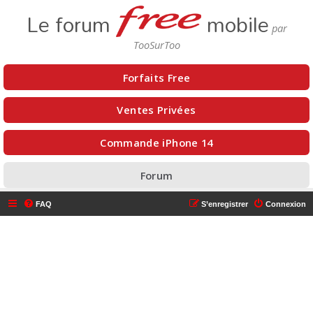
Le forum
mobile
Forfaits Free
Ventes Privées
Commande iPhone 14
Forum
FAQ
S’enregistrer
Connexion