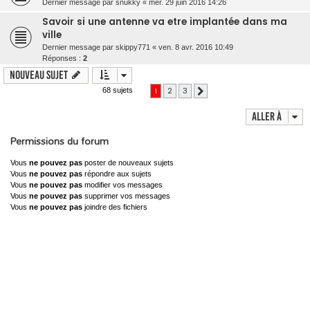
Dernier message par
snukky
«
mer. 29 juin 2016 14:26
Savoir si une antenne va etre implantée dans ma
ville
Dernier message par
skippy771
«
ven. 8 avr. 2016 10:49
Réponses :
2
Nouveau sujet
1
2
3
68 sujets
Suivante
Aller à
Permissions du forum
Vous
ne pouvez pas
poster de nouveaux sujets
Vous
ne pouvez pas
répondre aux sujets
Vous
ne pouvez pas
modifier vos messages
Vous
ne pouvez pas
supprimer vos messages
Vous
ne pouvez pas
joindre des fichiers