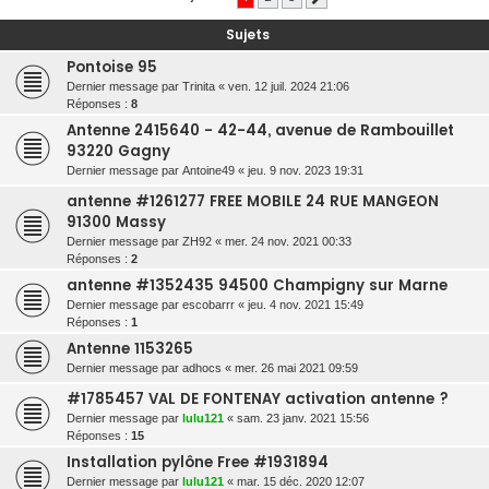
r
Sujets
c
Pontoise 95
h
Dernier message par
Trinita
«
ven. 12 juil. 2024 21:06
e
Réponses :
8
r
Antenne 2415640 - 42-44, avenue de Rambouillet
93220 Gagny
Dernier message par
Antoine49
«
jeu. 9 nov. 2023 19:31
antenne #1261277 FREE MOBILE 24 RUE MANGEON
91300 Massy
Dernier message par
ZH92
«
mer. 24 nov. 2021 00:33
Réponses :
2
antenne #1352435 94500 Champigny sur Marne
Dernier message par
escobarrr
«
jeu. 4 nov. 2021 15:49
Réponses :
1
Antenne 1153265
Dernier message par
adhocs
«
mer. 26 mai 2021 09:59
#1785457 VAL DE FONTENAY activation antenne ?
Dernier message par
lulu121
«
sam. 23 janv. 2021 15:56
Réponses :
15
Installation pylône Free #1931894
Dernier message par
lulu121
«
mar. 15 déc. 2020 12:07