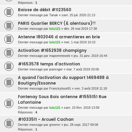
Réponses :
1
Baisse de débit #1123560
Dernier message par
Tanak
«
sam. 25 juil. 2020 21:13
PARIS Quartier BERCY (& alentours)!!
Dernier message par
lulu121
«
dim. 26 mai 2019 17:38
Antenne 1802046 d armentieres en brie
Dernier message par
lulu121
«
mer. 1 mai 2019 10:15
Activation #1652938 champigny
Dernier message par
mapommeweb
«
jeu. 31 janv. 2019 16:44
#1653578 temps d'activation
Dernier message par
jeanroger
«
mar. 7 août 2018 20:06
A quand l'activation du support 1469488 à
Boutigny/Essonne
Dernier message par
Franckybout91
«
ven. 3 août 2018 11:18
Fontenay Sous Bois antenne #1555151 Rue
Lafontaine
Dernier message par
lulu121
«
sam. 10 févr. 2018 13:58
Réponses :
4
#1033511 - Arcueil Cachan
Dernier message par
greenvr
«
jeu. 28 sept. 2017 09:08
Réponses :
1