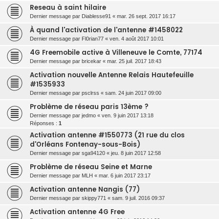
Reseau à saint hilaire
Dernier message par
Diablesse91
«
mar. 26 sept. 2017 16:17
À quand l'activation de l'antenne #1458022
Dernier message par
Fl0rian77
«
ven. 4 août 2017 10:01
4G Freemobile active à Villeneuve le Comte, 77174
Dernier message par
bricekar
«
mar. 25 juil. 2017 18:43
Activation nouvelle Antenne Relais Hautefeuille
#1535933
Dernier message par
psclrss
«
sam. 24 juin 2017 09:00
Problème de réseau paris 13ème ?
Dernier message par
jedmo
«
ven. 9 juin 2017 13:18
Réponses :
1
Activation antenne #1550773 (21 rue du clos
d'Orléans Fontenay-sous-Bois)
Dernier message par
sga94120
«
jeu. 8 juin 2017 12:58
Problème de réseau Seine et Marne
Dernier message par
MLH
«
mar. 6 juin 2017 23:17
Activation antenne Nangis (77)
Dernier message par
skippy771
«
sam. 9 juil. 2016 09:37
Activation antenne 4G Free