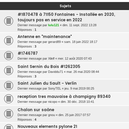
r
Sujets
c
#1870478 à 71150 Fontaines - Installée en 2020,
h
toujours pas en service en 2022
Dernier message par
lulu121
«
dim. 11 sept. 2022 13:28
e
Réponses :
1
r
Antenne en "maintenance"
Dernier message par
gerard89
«
sam. 18 juin 2022 18:17
Réponses :
3
#1746787
Dernier message par
Xilelf
«
mer. 12 août 2020 07:43
Saint Sernin du Bois #1262305
Dernier message par
Daviddu71
«
mar. 26 mai 2020 08:44
Réponses :
3
Saint Julien du Sault - Verlin
Dernier message par
SonyTEL
«
jeu. 9 mai 2019 00:25
reception tres mauvaise à champigny 89340
Dernier message par
nicopo
«
dim. 30 déc. 2018 10:41
Chalon sur saône
Dernier message par
gnou
«
dim. 25 juin 2017 07:57
Réponses :
4
Nouveaux elements pylone 21