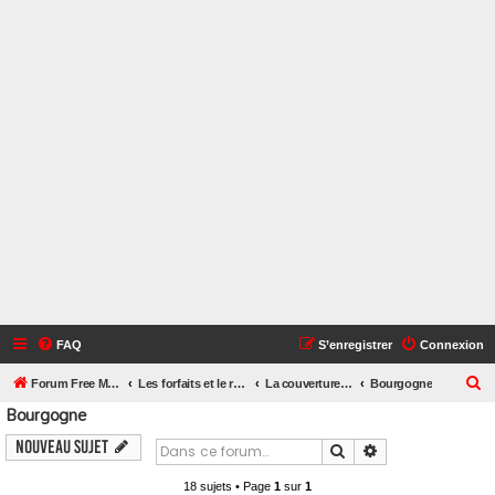
FAQ
S’enregistrer
Connexion
R
Forum Free Mobile
Les forfaits et le réseau Free Mobile
La couverture Free Mobile près de chez vous
Bourgogne
Bourgogne
e
c
Nouveau sujet
Rechercher
Recherche avanc
h
18 sujets • Page
1
sur
1
e