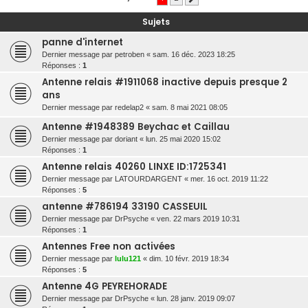
r
Sujets
c
panne d'internet
h
Dernier message par
petroben
«
sam. 16 déc. 2023 18:25
e
Réponses :
1
r
Antenne relais #1911068 inactive depuis presque 2
ans
Dernier message par
redelap2
«
sam. 8 mai 2021 08:05
Antenne #1948389 Beychac et Caillau
Dernier message par
doriant
«
lun. 25 mai 2020 15:02
Réponses :
1
Antenne relais 40260 LINXE ID:1725341
Dernier message par
LATOURDARGENT
«
mer. 16 oct. 2019 11:22
Réponses :
5
antenne #786194 33190 CASSEUIL
Dernier message par
DrPsyche
«
ven. 22 mars 2019 10:31
Réponses :
1
Antennes Free non activées
Dernier message par
lulu121
«
dim. 10 févr. 2019 18:34
Réponses :
5
Antenne 4G PEYREHORADE
Dernier message par
DrPsyche
«
lun. 28 janv. 2019 09:07