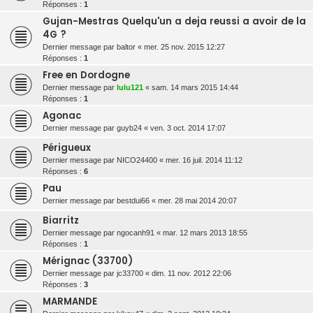
Réponses :
1
Gujan-Mestras Quelqu'un a deja reussi a avoir de la
4G ?
Dernier message par
baltor
«
mer. 25 nov. 2015 12:27
Réponses :
1
Free en Dordogne
Dernier message par
lulu121
«
sam. 14 mars 2015 14:44
Réponses :
1
Agonac
Dernier message par
guyb24
«
ven. 3 oct. 2014 17:07
Périgueux
Dernier message par
NICO24400
«
mer. 16 juil. 2014 11:12
Réponses :
6
Pau
Dernier message par
bestdui66
«
mer. 28 mai 2014 20:07
Biarritz
Dernier message par
ngocanh91
«
mar. 12 mars 2013 18:55
Réponses :
1
Mérignac (33700)
Dernier message par
jc33700
«
dim. 11 nov. 2012 22:06
Réponses :
3
MARMANDE