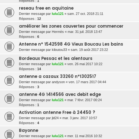
Réponses :
1
reseau free en aquitaine
Dernier message par
lulu121
«
sam. 27 oct. 2018 21:11
Réponses :
12
améliorer les zones couvertes pour commencer
Dernier message par
Hermès
«
mar. 31 juil. 2018 13:47
Réponses :
6
Antenne n° 1542598 4G Vieux Boucau Les bains
Dernier message par
kiloutou33
«
sam. 19 août 2017 23:22
Bordeaux Pessac et les alentours
Dernier message par
lulu121
«
ven. 26 mai 2017 10:22
Réponses :
14
antenne a cazaux 33260 n°1302517
Dernier message par
andyson
«
ven. 17 mars 2017 04:44
Réponses :
3
antenne 4G 1414566 avec debit edge
Dernier message par
lulu121
«
mar. 7 févr. 2017 00:24
Réponses :
1
Activation antenne Free à 24450 ?
Dernier message par
jld24
«
mar. 3 janv. 2017 10:57
Réponses :
4
Bayonne
Dernier message par
lulu121
«
mer. 11 mai 2016 10:32