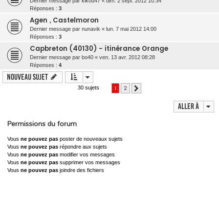
Dernier message par
kikou47
«
dim. 2 sept. 2012 10:34
Réponses :
3
Agen , Castelmoron
Dernier message par
nunavik
«
lun. 7 mai 2012 14:00
Réponses :
3
Capbreton (40130) - itinérance Orange
Dernier message par
bo40
«
ven. 13 avr. 2012 08:28
Réponses :
4
Nouveau sujet
1
2
30 sujets
Suivante
Aller à
Permissions du forum
Vous
ne pouvez pas
poster de nouveaux sujets
Vous
ne pouvez pas
répondre aux sujets
Vous
ne pouvez pas
modifier vos messages
Vous
ne pouvez pas
supprimer vos messages
Vous
ne pouvez pas
joindre des fichiers