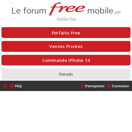
Le forum
mobile
Forfaits Free
Ventes Privées
Commande iPhone 14
Forum
FAQ
S’enregistrer
Connexion