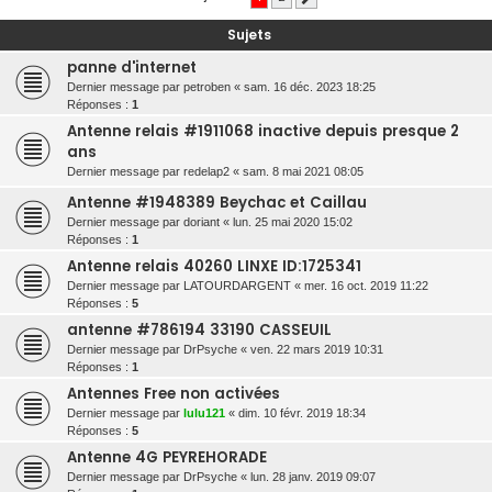
r
Sujets
c
panne d'internet
h
Dernier message par
petroben
«
sam. 16 déc. 2023 18:25
e
Réponses :
1
r
Antenne relais #1911068 inactive depuis presque 2
ans
Dernier message par
redelap2
«
sam. 8 mai 2021 08:05
Antenne #1948389 Beychac et Caillau
Dernier message par
doriant
«
lun. 25 mai 2020 15:02
Réponses :
1
Antenne relais 40260 LINXE ID:1725341
Dernier message par
LATOURDARGENT
«
mer. 16 oct. 2019 11:22
Réponses :
5
antenne #786194 33190 CASSEUIL
Dernier message par
DrPsyche
«
ven. 22 mars 2019 10:31
Réponses :
1
Antennes Free non activées
Dernier message par
lulu121
«
dim. 10 févr. 2019 18:34
Réponses :
5
Antenne 4G PEYREHORADE
Dernier message par
DrPsyche
«
lun. 28 janv. 2019 09:07