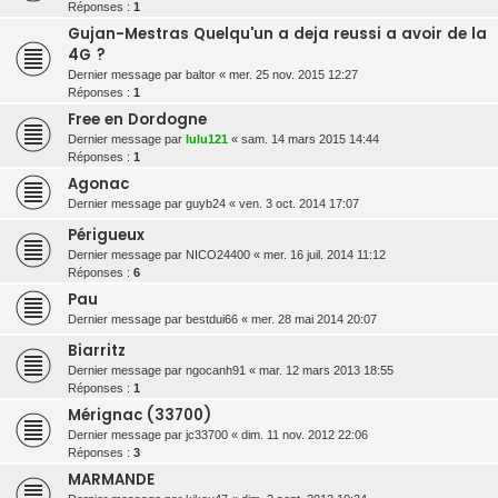
Réponses :
1
Gujan-Mestras Quelqu'un a deja reussi a avoir de la
4G ?
Dernier message par
baltor
«
mer. 25 nov. 2015 12:27
Réponses :
1
Free en Dordogne
Dernier message par
lulu121
«
sam. 14 mars 2015 14:44
Réponses :
1
Agonac
Dernier message par
guyb24
«
ven. 3 oct. 2014 17:07
Périgueux
Dernier message par
NICO24400
«
mer. 16 juil. 2014 11:12
Réponses :
6
Pau
Dernier message par
bestdui66
«
mer. 28 mai 2014 20:07
Biarritz
Dernier message par
ngocanh91
«
mar. 12 mars 2013 18:55
Réponses :
1
Mérignac (33700)
Dernier message par
jc33700
«
dim. 11 nov. 2012 22:06
Réponses :
3
MARMANDE