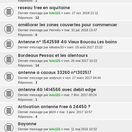
Réponses :
1
reseau free en aquitaine
Dernier message par
lulu121
«
sam. 27 oct. 2018 21:11
Réponses :
12
améliorer les zones couvertes pour commencer
Dernier message par
Hermès
«
mar. 31 juil. 2018 13:47
Réponses :
6
Antenne n° 1542598 4G Vieux Boucau Les bains
Dernier message par
kiloutou33
«
sam. 19 août 2017 23:22
Bordeaux Pessac et les alentours
Dernier message par
lulu121
«
ven. 26 mai 2017 10:22
Réponses :
14
antenne a cazaux 33260 n°1302517
Dernier message par
andyson
«
ven. 17 mars 2017 04:44
Réponses :
3
antenne 4G 1414566 avec debit edge
Dernier message par
lulu121
«
mar. 7 févr. 2017 00:24
Réponses :
1
Activation antenne Free à 24450 ?
Dernier message par
jld24
«
mar. 3 janv. 2017 10:57
Réponses :
4
Bayonne
Dernier message par
lulu121
«
mer. 11 mai 2016 10:32