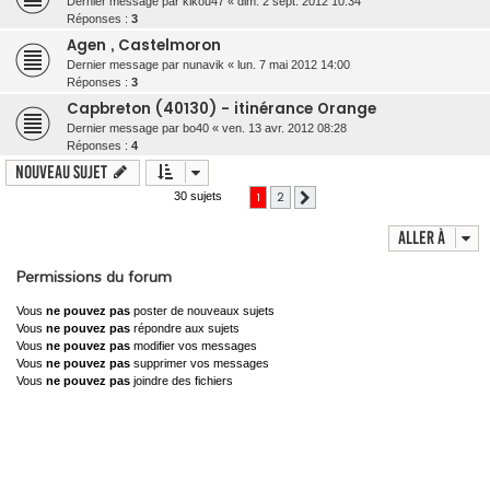
Dernier message par
kikou47
«
dim. 2 sept. 2012 10:34
Réponses :
3
Agen , Castelmoron
Dernier message par
nunavik
«
lun. 7 mai 2012 14:00
Réponses :
3
Capbreton (40130) - itinérance Orange
Dernier message par
bo40
«
ven. 13 avr. 2012 08:28
Réponses :
4
Nouveau sujet
1
2
30 sujets
Suivante
Aller à
Permissions du forum
Vous
ne pouvez pas
poster de nouveaux sujets
Vous
ne pouvez pas
répondre aux sujets
Vous
ne pouvez pas
modifier vos messages
Vous
ne pouvez pas
supprimer vos messages
Vous
ne pouvez pas
joindre des fichiers