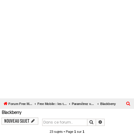
R
Forum Free Mobile
Free Mobile : les téléphones mobiles - OS - SIM - Femtocell
Paramétrez votre téléphone mobile
Blackberry
Blackberry
e
c
Nouveau sujet
Rechercher
Recherche avanc
h
23 sujets • Page
1
sur
1
e