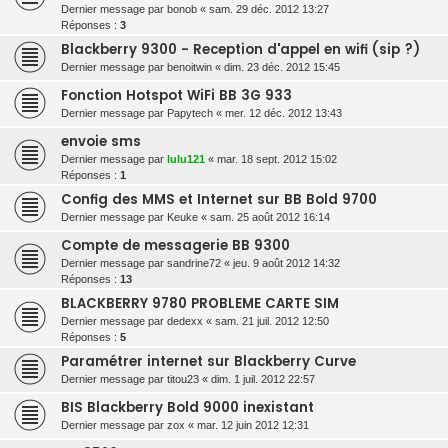
Dernier message par
bonob
«
sam. 29 déc. 2012 13:27
Réponses :
3
Blackberry 9300 - Reception d'appel en wifi (sip ?)
Dernier message par
benoitwin
«
dim. 23 déc. 2012 15:45
Fonction Hotspot WiFi BB 3G 933
Dernier message par
Papytech
«
mer. 12 déc. 2012 13:43
envoie sms
Dernier message par
lulu121
«
mar. 18 sept. 2012 15:02
Réponses :
1
Config des MMS et Internet sur BB Bold 9700
Dernier message par
Keuke
«
sam. 25 août 2012 16:14
Compte de messagerie BB 9300
Dernier message par
sandrine72
«
jeu. 9 août 2012 14:32
Réponses :
13
BLACKBERRY 9780 PROBLEME CARTE SIM
Dernier message par
dedexx
«
sam. 21 juil. 2012 12:50
Réponses :
5
Paramétrer internet sur Blackberry Curve
Dernier message par
titou23
«
dim. 1 juil. 2012 22:57
BIS Blackberry Bold 9000 inexistant
Dernier message par
zox
«
mar. 12 juin 2012 12:31