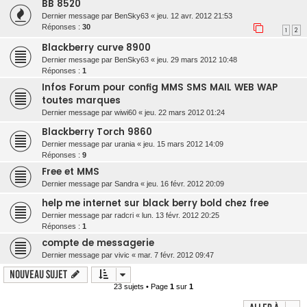
BB 8520
Dernier message par
BenSky63
«
jeu. 12 avr. 2012 21:53
Réponses :
30
1
2
Blackberry curve 8900
Dernier message par
BenSky63
«
jeu. 29 mars 2012 10:48
Réponses :
1
Infos Forum pour config MMS SMS MAIL WEB WAP
toutes marques
Dernier message par
wiwi60
«
jeu. 22 mars 2012 01:24
Blackberry Torch 9860
Dernier message par
urania
«
jeu. 15 mars 2012 14:09
Réponses :
9
Free et MMS
Dernier message par
Sandra
«
jeu. 16 févr. 2012 20:09
help me internet sur black berry bold chez free
Dernier message par
radcri
«
lun. 13 févr. 2012 20:25
Réponses :
1
compte de messagerie
Dernier message par
vivic
«
mar. 7 févr. 2012 09:47
Nouveau sujet
23 sujets • Page
1
sur
1