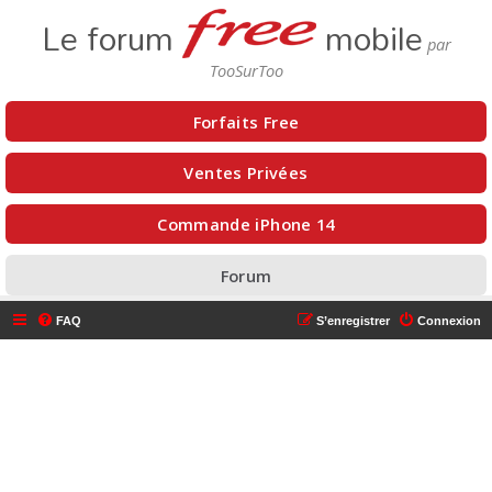
Le forum
mobile
Forfaits Free
Ventes Privées
Commande iPhone 14
Forum
FAQ
S’enregistrer
Connexion