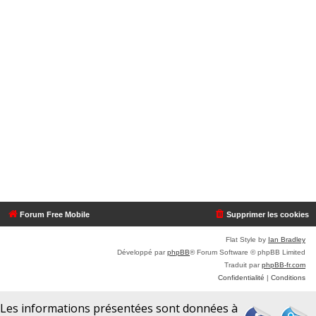
Forum Free Mobile
Supprimer les cookies
Flat Style by
Ian Bradley
Développé par
phpBB
® Forum Software © phpBB Limited
Traduit par
phpBB-fr.com
Confidentialité
|
Conditions
Les informations présentées sont données à