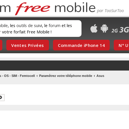
um
mobile
obile
, les
outils de suivi
, le
forum
et les
r votre forfait Free Mobile !
Ventes Privées
Commande iPhone 14
N° U
s - OS - SIM - Femtocell
Paramétrez votre téléphone mobile
Asus
chercher
Recherche avancée