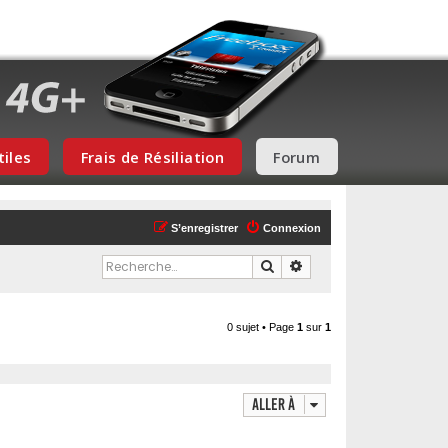
tiles
Frais de Résiliation
Forum
S’enregistrer
Connexion
Rechercher
Recherche avancée
0 sujet • Page
1
sur
1
Aller à