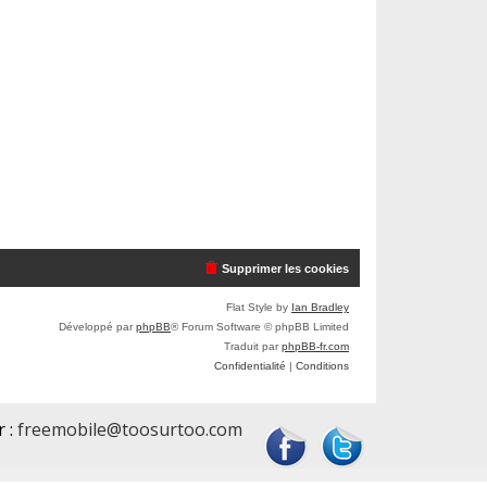
Supprimer les cookies
Flat Style by
Ian Bradley
Développé par
phpBB
® Forum Software © phpBB Limited
Traduit par
phpBB-fr.com
Confidentialité
|
Conditions
r :
freemobile@toosurtoo.com