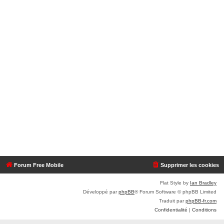
Forum Free Mobile
Supprimer les cookies
Flat Style by
Ian Bradley
Développé par
phpBB
® Forum Software © phpBB Limited
Traduit par
phpBB-fr.com
Confidentialité
|
Conditions