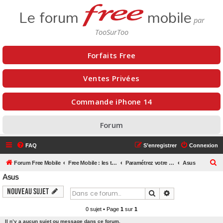
Le forum
mobile
Forfaits Free
Ventes Privées
Commande iPhone 14
Forum
FAQ
S’enregistrer
Connexion
R
Forum Free Mobile
Free Mobile : les téléphones mobiles - OS - SIM - Femtocell
Paramétrez votre téléphone mobile
Asus
Asus
e
c
Nouveau sujet
Rechercher
Recherche avanc
h
0 sujet • Page
1
sur
1
e
Il n’y a aucun sujet ou message dans ce forum.
r