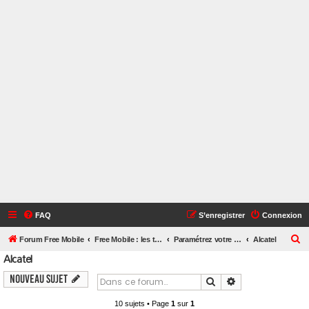
FAQ
S’enregistrer
Connexion
R
Forum Free Mobile
Free Mobile : les téléphones mobiles - OS - SIM - Femtocell
Paramétrez votre téléphone mobile
Alcatel
Alcatel
e
c
Nouveau sujet
Rechercher
Recherche avanc
h
10 sujets • Page
1
sur
1
e