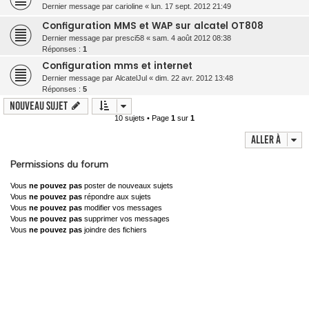
Dernier message par
carioline
«
lun. 17 sept. 2012 21:49
Configuration MMS et WAP sur alcatel OT808
Dernier message par
presci58
«
sam. 4 août 2012 08:38
Réponses :
1
Configuration mms et internet
Dernier message par
AlcatelJul
«
dim. 22 avr. 2012 13:48
Réponses :
5
Nouveau sujet
10 sujets • Page
1
sur
1
Aller à
Permissions du forum
Vous
ne pouvez pas
poster de nouveaux sujets
Vous
ne pouvez pas
répondre aux sujets
Vous
ne pouvez pas
modifier vos messages
Vous
ne pouvez pas
supprimer vos messages
Vous
ne pouvez pas
joindre des fichiers