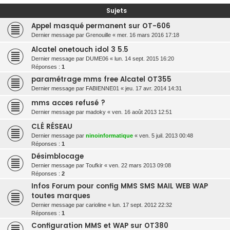
r
Sujets
c
Appel masqué permanent sur OT-606
h
Dernier message par
Grenouille
«
mer. 16 mars 2016 17:18
e
Alcatel onetouch idol 3 5.5
r
Dernier message par
DUME06
«
lun. 14 sept. 2015 16:20
Réponses :
1
paramétrage mms free Alcatel OT355
Dernier message par
FABIENNE01
«
jeu. 17 avr. 2014 14:31
mms acces refusé ?
Dernier message par
madoky
«
ven. 16 août 2013 12:51
CLÉ RÉSEAU
Dernier message par
ninoinformatique
«
ven. 5 juil. 2013 00:48
Réponses :
1
Désimblocage
Dernier message par
Toufkir
«
ven. 22 mars 2013 09:08
Réponses :
2
Infos Forum pour config MMS SMS MAIL WEB WAP
toutes marques
Dernier message par
carioline
«
lun. 17 sept. 2012 22:32
Réponses :
1
Configuration MMS et WAP sur OT380