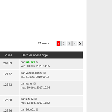
1
2
3
4
77 sujets
Suivante
Vues
Dernier message
par
lulu121
26459
ven. 13 nov. 2020 14:05
par
Vanessalenny
12172
jeu. 31 janv. 2019 09:15
par
ftaras
12643
mar. 19 déc. 2017 10:03
par
izzy42
12588
mer. 13 déc. 2017 11:52
par
Eddu01
12326