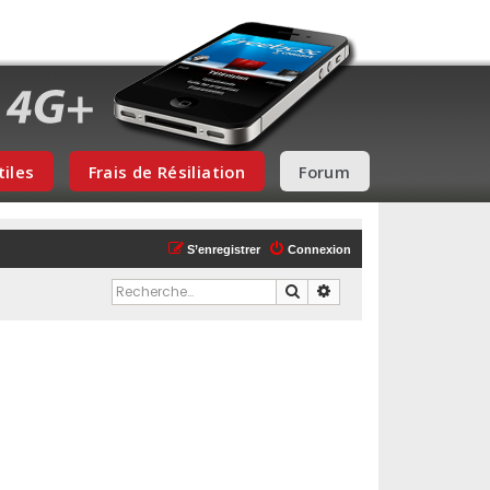
tiles
Frais de Résiliation
Forum
S’enregistrer
Connexion
Rechercher
Recherche avancée