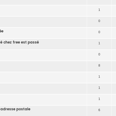
1
0
ée
0
té chez free est passé
1
0
8
1
1
1
 adresse postale
6