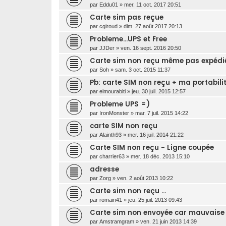
par
Eddu01
»
mer. 11 oct. 2017 20:51
Carte sim pas reçue
par
cgiroud
»
dim. 27 août 2017 20:13
Probleme...UPS et Free
par
JJDer
»
ven. 16 sept. 2016 20:50
Carte sim non reçu même pas expédi
par
Soh
»
sam. 3 oct. 2015 11:37
Pb: carte SIM non reçu + ma portabili
par
elmourabiti
»
jeu. 30 juil. 2015 12:57
Probleme UPS =)
par
IronMonster
»
mar. 7 juil. 2015 14:22
carte SIM non reçu
par
Alainth93
»
mer. 16 juil. 2014 21:22
Carte SIM non reçu - Ligne coupée
par
charrier63
»
mer. 18 déc. 2013 15:10
adresse
par
Zorg
»
ven. 2 août 2013 10:22
Carte sim non reçu ...
par
romain41
»
jeu. 25 juil. 2013 09:43
Carte sim non envoyée car mauvaise
par
Amstramgram
»
ven. 21 juin 2013 14:39