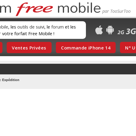
um
mobile
obile
, les
outils de suivi
, le
forum
et les
r votre forfait Free Mobile !
Ventes Privées
Commande iPhone 14
N° U
: Expédition