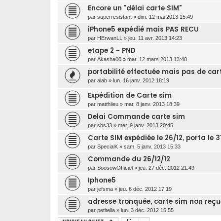
Encore un "délai carte SIM"
par
superresistant
»
dim. 12 mai 2013 15:49
iPhone5 expédié mais PAS RECU
par
HErwanLL
»
jeu. 11 avr. 2013 14:23
etape 2 - PND
par
Akasha00
»
mar. 12 mars 2013 13:40
portabilité effectuée mais pas de car
par
alab
»
lun. 16 janv. 2012 18:19
Expédition de Carte sim
par
matthiieu
»
mar. 8 janv. 2013 18:39
Delai Commande carte sim
par
sbs33
»
mer. 9 janv. 2013 20:45
Carte SIM expédiée le 26/12, porta le 3
par
SpecialK
»
sam. 5 janv. 2013 15:33
Commande du 26/12/12
par
SoosowOfficiel
»
jeu. 27 déc. 2012 21:49
Iphone5
par
jefsma
»
jeu. 6 déc. 2012 17:19
adresse tronquée, carte sim non reçu
par
petitelia
»
lun. 3 déc. 2012 15:55