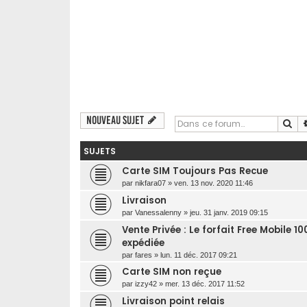
Nouveau sujet
Re
SUJETS
Carte SIM Toujours Pas Recue
par
nikfara07
»
ven. 13 nov. 2020 11:46
Livraison
par
Vanessalenny
»
jeu. 31 janv. 2019 09:15
Vente Privée : Le forfait Free Mobile 
expédiée
par
fares
»
lun. 11 déc. 2017 09:21
Carte SIM non reçue
par
izzy42
»
mer. 13 déc. 2017 11:52
Livraison point relais