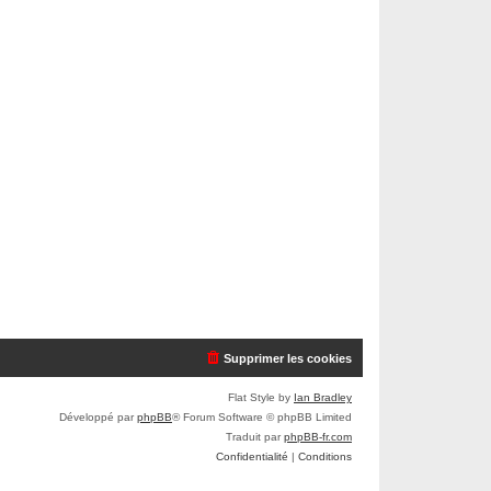
Supprimer les cookies
Flat Style by
Ian Bradley
Développé par
phpBB
® Forum Software © phpBB Limited
Traduit par
phpBB-fr.com
Confidentialité
|
Conditions