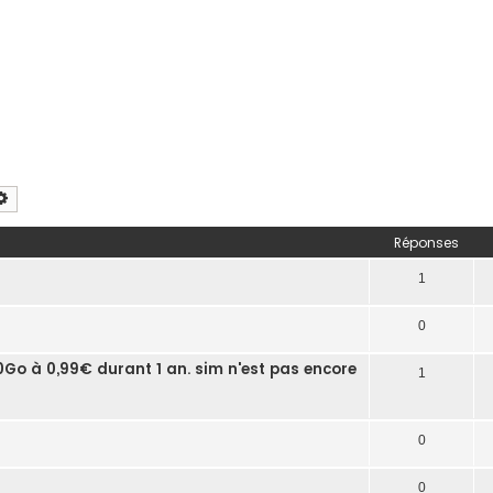
chercher
Recherche avancée
Réponses
1
0
100Go à 0,99€ durant 1 an. sim n'est pas encore
1
0
0