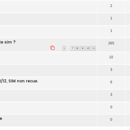
2
1
1
te sim ?
265
…
1
7
8
9
10
11
10
3
1/12, SIM non recue.
6
3
0
e
0