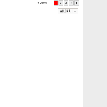
1
2
3
4
77 sujets
Suivante
Aller à