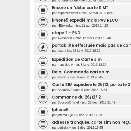
par
Amstramgram
»
ven. 21 juin 2013 14:39
Encore un "délai carte SIM"
par
superresistant
»
dim. 12 mai 2013 15:49
iPhone5 expédié mais PAS RECU
par
HErwanLL
»
jeu. 11 avr. 2013 14:23
etape 2 - PND
par
Akasha00
»
mar. 12 mars 2013 13:40
portabilité effectuée mais pas de car
par
alab
»
lun. 16 janv. 2012 18:19
Expédition de Carte sim
par
matthiieu
»
mar. 8 janv. 2013 18:39
Delai Commande carte sim
par
sbs33
»
mer. 9 janv. 2013 20:45
Carte SIM expédiée le 26/12, porta le 3
par
SpecialK
»
sam. 5 janv. 2013 15:33
Commande du 26/12/12
par
SoosowOfficiel
»
jeu. 27 déc. 2012 21:49
Iphone5
par
jefsma
»
jeu. 6 déc. 2012 17:19
adresse tronquée, carte sim non reçu
par
petitelia
»
lun. 3 déc. 2012 15:55