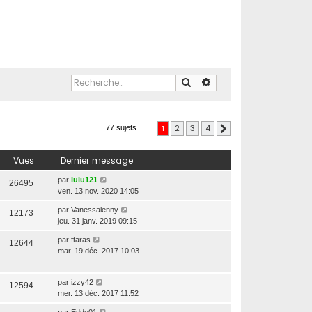
Rechercher
Recherche avancée
1
2
3
4
77 sujets
Suivante
Vues
Dernier message
par
lulu121
26495
ven. 13 nov. 2020 14:05
par
Vanessalenny
12173
jeu. 31 janv. 2019 09:15
par
ftaras
12644
mar. 19 déc. 2017 10:03
par
izzy42
12594
mer. 13 déc. 2017 11:52
par
Eddu01