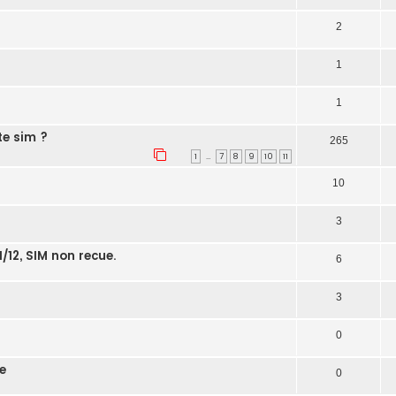
2
1
1
te sim ?
265
…
1
7
8
9
10
11
10
3
1/12, SIM non recue.
6
3
0
e
0