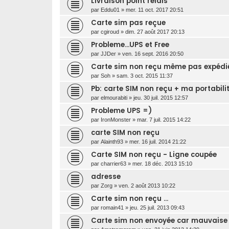
Livraison point relais
par
Eddu01
»
mer. 11 oct. 2017 20:51
Carte sim pas reçue
par
cgiroud
»
dim. 27 août 2017 20:13
Probleme...UPS et Free
par
JJDer
»
ven. 16 sept. 2016 20:50
Carte sim non reçu même pas expédi
par
Soh
»
sam. 3 oct. 2015 11:37
Pb: carte SIM non reçu + ma portabili
par
elmourabiti
»
jeu. 30 juil. 2015 12:57
Probleme UPS =)
par
IronMonster
»
mar. 7 juil. 2015 14:22
carte SIM non reçu
par
Alainth93
»
mer. 16 juil. 2014 21:22
Carte SIM non reçu - Ligne coupée
par
charrier63
»
mer. 18 déc. 2013 15:10
adresse
par
Zorg
»
ven. 2 août 2013 10:22
Carte sim non reçu ...
par
romain41
»
jeu. 25 juil. 2013 09:43
Carte sim non envoyée car mauvaise