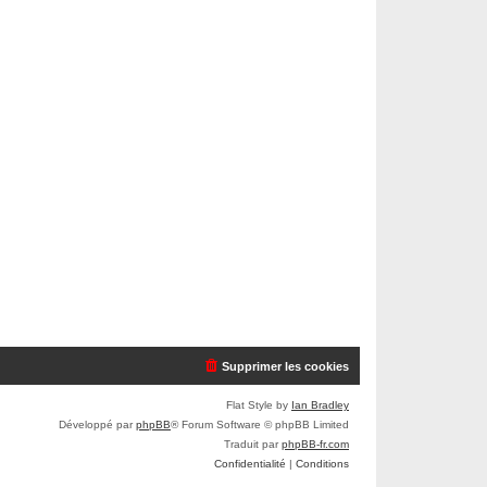
Supprimer les cookies
Flat Style by
Ian Bradley
Développé par
phpBB
® Forum Software © phpBB Limited
Traduit par
phpBB-fr.com
Confidentialité
|
Conditions