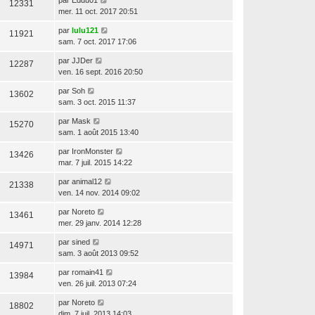
12331
mer. 11 oct. 2017 20:51
par
lulu121
11921
sam. 7 oct. 2017 17:06
par
JJDer
12287
ven. 16 sept. 2016 20:50
par
Soh
13602
sam. 3 oct. 2015 11:37
par
Mask
15270
sam. 1 août 2015 13:40
par
IronMonster
13426
mar. 7 juil. 2015 14:22
par
animal12
21338
ven. 14 nov. 2014 09:02
par
Noreto
13461
mer. 29 janv. 2014 12:28
par
sined
14971
sam. 3 août 2013 09:52
par
romain41
13984
ven. 26 juil. 2013 07:24
par
Noreto
18802
dim. 7 juil. 2013 14:03