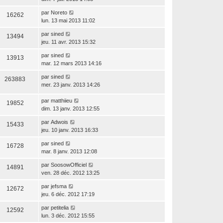
par
Noreto
16262
lun. 13 mai 2013 11:02
par
sined
13494
jeu. 11 avr. 2013 15:32
par
sined
13913
mar. 12 mars 2013 14:16
par
sined
263883
mer. 23 janv. 2013 14:26
par
matthiieu
19852
dim. 13 janv. 2013 12:55
par
Adwois
15433
jeu. 10 janv. 2013 16:33
par
sined
16728
mar. 8 janv. 2013 12:08
par
SoosowOfficiel
14891
ven. 28 déc. 2012 13:25
par
jefsma
12672
jeu. 6 déc. 2012 17:19
par
petitelia
12592
lun. 3 déc. 2012 15:55