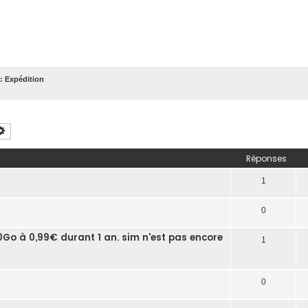
: Expédition
chercher
Recherche avancée
Réponses
1
0
100Go à 0,99€ durant 1 an. sim n'est pas encore
1
0