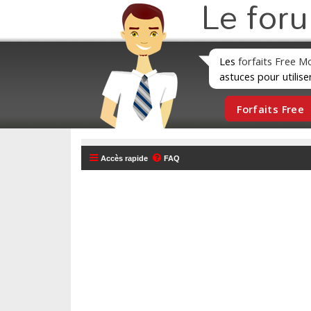
Le for
Les
forfaits Free M
astuces pour utilise
Forfaits Free
Accès rapide
FAQ