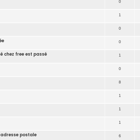
0
1
0
ée
0
té chez free est passé
1
0
8
1
1
1
 adresse postale
6