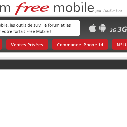
um
mobile
obile
, les
outils de suivi
, le
forum
et les
r votre forfait Free Mobile !
Ventes Privées
Commande iPhone 14
N° U