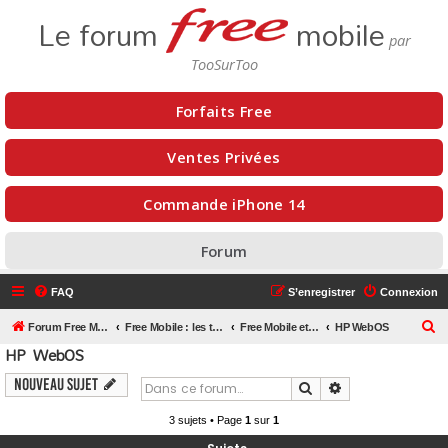
Le forum
mobile
Forfaits Free
Ventes Privées
Commande iPhone 14
Forum
FAQ
S’enregistrer
Connexion
R
Forum Free Mobile
Free Mobile : les téléphones mobiles - OS - SIM - Femtocell
Free Mobile et les OS mobiles
HP WebOS
HP WebOS
e
c
Nouveau sujet
Rechercher
Recherche avanc
h
3 sujets • Page
1
sur
1
e
r