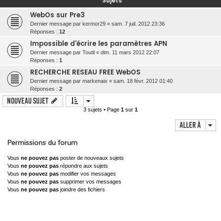
Sujets
c
WebOs sur Pre3
h
Dernier message par
kermor29
«
sam. 7 juil. 2012 23:36
Réponses :
12
e
Impossible d'écrire les paramètres APN
r
Dernier message par
Toutil
«
dim. 11 mars 2012 22:07
Réponses :
1
RECHERCHE RESEAU FREE WebOS
Dernier message par
markenaix
«
sam. 18 févr. 2012 01:40
Réponses :
2
Nouveau sujet
3 sujets • Page
1
sur
1
Aller à
Permissions du forum
Vous
ne pouvez pas
poster de nouveaux sujets
Vous
ne pouvez pas
répondre aux sujets
Vous
ne pouvez pas
modifier vos messages
Vous
ne pouvez pas
supprimer vos messages
Vous
ne pouvez pas
joindre des fichiers