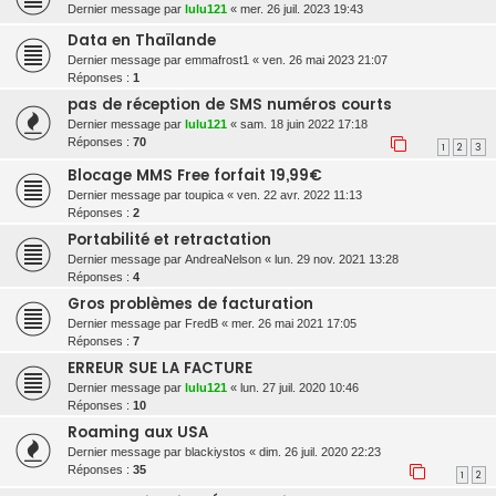
Dernier message par
lulu121
«
mer. 26 juil. 2023 19:43
Data en Thaïlande
Dernier message par
emmafrost1
«
ven. 26 mai 2023 21:07
Réponses :
1
pas de réception de SMS numéros courts
Dernier message par
lulu121
«
sam. 18 juin 2022 17:18
Réponses :
70
1
2
3
Blocage MMS Free forfait 19,99€
Dernier message par
toupica
«
ven. 22 avr. 2022 11:13
Réponses :
2
Portabilité et retractation
Dernier message par
AndreaNelson
«
lun. 29 nov. 2021 13:28
Réponses :
4
Gros problèmes de facturation
Dernier message par
FredB
«
mer. 26 mai 2021 17:05
Réponses :
7
ERREUR SUE LA FACTURE
Dernier message par
lulu121
«
lun. 27 juil. 2020 10:46
Réponses :
10
Roaming aux USA
Dernier message par
blackiystos
«
dim. 26 juil. 2020 22:23
Réponses :
35
1
2