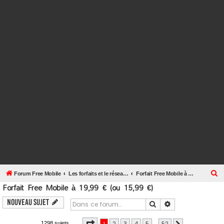
R
Forum Free Mobile
Les forfaits et le réseau Free Mobile
Forfait Free Mobile à 19,99 € (ou 15,99 €)
Forfait Free Mobile à 19,99 € (ou 15,99 €)
e
c
Nouveau sujet
Rechercher
Recherche avanc
h
e
Page
1
sur
52
1
2
3
4
5
…
52
1298 sujets
Suivante