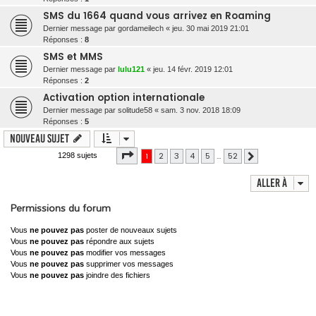
SMS du 1664 quand vous arrivez en Roaming
Dernier message par
gordameilech
«
jeu. 30 mai 2019 21:01
Réponses :
8
SMS et MMS
Dernier message par
lulu121
«
jeu. 14 févr. 2019 12:01
Réponses :
2
Activation option internationale
Dernier message par
solitude58
«
sam. 3 nov. 2018 18:09
Réponses :
5
Nouveau sujet
Page
1
sur
52
1
2
3
4
5
…
52
1298 sujets
Suivante
Aller à
Permissions du forum
Vous
ne pouvez pas
poster de nouveaux sujets
Vous
ne pouvez pas
répondre aux sujets
Vous
ne pouvez pas
modifier vos messages
Vous
ne pouvez pas
supprimer vos messages
Vous
ne pouvez pas
joindre des fichiers