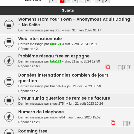
r
Sujets
c
Womens From Your Town - Anonymous Adult Dating
h
- No Selfie
e
Dernier message par
reydorp
«
mar. 31 mars 2026 01:17
r
Web Internationnale
Dernier message par
lulu121
«
dim. 7 avr. 2024 11:19
Réponses :
2
Problème réseau free en espagne
Dernier message par
lulu121
«
dim. 21 janv. 2024 19:50
Réponses :
68
1
2
3
Données internationales combien de jours -
question
Dernier message par
Pascal74
«
jeu. 21 déc. 2023 05:58
Réponses :
2
Erreur sur la question de remise de facture
Dernier message par
sivaci2754
«
lun. 21 août 2023 10:24
Numero de telephone
Dernier message par
maxime84
«
jeu. 3 août 2023 15:52
Réponses :
28
1
2
Roaming free