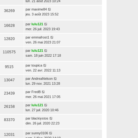
lun. 21 août 2023 10:24
par
maxime84
36269
jeu. 3 août 2023 15:52
par
lulu121
16628
mer. 26 juil. 2023 19:43
par
emmafrost1
12820
ven. 26 mai 2023 21:07
par
lulu121
110575
sam. 18 juin 2022 17:18
par
toupica
9515
ven. 22 avr. 2022 11:13
par
AndreaNelson
13047
lun. 29 nov. 2021 13:28
par
FredB
23439
mer. 26 mai 2021 17:05
par
lulu121
26158
lun. 27 juil. 2020 10:46
par
blackiystos
83370
dim. 26 juil. 2020 22:23
par
sunny0106
12031
sam. 1 févr. 2020 14:19