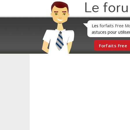
Le for
Les
forfaits Free M
astuces pour utilise
Forfaits Free