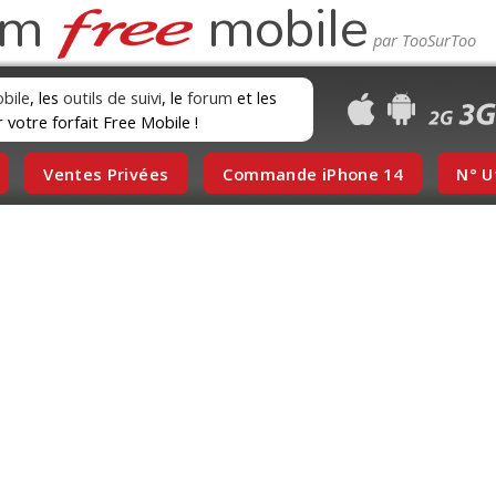
um
mobile
obile
, les
outils de suivi
, le
forum
et les
r votre forfait Free Mobile !
Ventes Privées
Commande iPhone 14
N° U