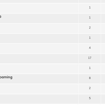
1
G
1
2
1
4
17
1
Roaming
8
2
5