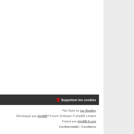
Supprimer les cookies
Flat Style by
Ian Bradley
Développé par
phpBB
® Forum Software © phpBB Limited
Traduit par
phpBB-fr.com
Confidentialité
|
Conditions