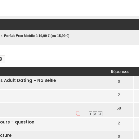
Forfait Free Mobile à 19,99 € (ou 15,99 €)
chercher
Recherche avancée
Réponses
Adult Dating - No Selfie
0
2
68
1
2
3
ours - question
2
acture
0