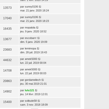
par
sunny0106
13573
mar. 21 janv. 2020 18:24
par
sunny0106
17040
mar. 21 janv. 2020 18:23
par
mopalola
16435
jeu. 9 janv. 2020 18:52
par
escobarrr
13677
dim. 5 janv. 2020 19:09
par
lemimopa
23683
dim. 28 juil. 2019 19:43
par
amek5000
44632
lun. 22 juil. 2019 00:04
par
amek5000
14708
lun. 22 juil. 2019 00:03
par
gordameilech
20863
jeu. 30 mai 2019 21:01
par
lulu121
14902
jeu. 14 févr. 2019 12:01
par
solitude58
15400
sam. 3 nov. 2018 18:09