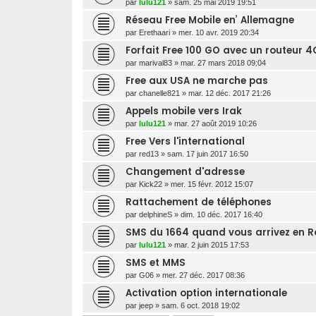
par
lulu121
»
sam. 25 mai 2019 19:51
Réseau Free Mobile en’ Allemagne
par
Erethaari
»
mer. 10 avr. 2019 20:34
Forfait Free 100 GO avec un routeur 4
par
marival83
»
mar. 27 mars 2018 09:04
Free aux USA ne marche pas
par
chanelle821
»
mar. 12 déc. 2017 21:26
Appels mobile vers Irak
par
lulu121
»
mar. 27 août 2019 10:26
Free Vers l'international
par
red13
»
sam. 17 juin 2017 16:50
Changement d'adresse
par
Kick22
»
mer. 15 févr. 2012 15:07
Rattachement de téléphones
par
delphineS
»
dim. 10 déc. 2017 16:40
SMS du 1664 quand vous arrivez en 
par
lulu121
»
mar. 2 juin 2015 17:53
SMS et MMS
par
G06
»
mer. 27 déc. 2017 08:36
Activation option internationale
par
jeep
»
sam. 6 oct. 2018 19:02