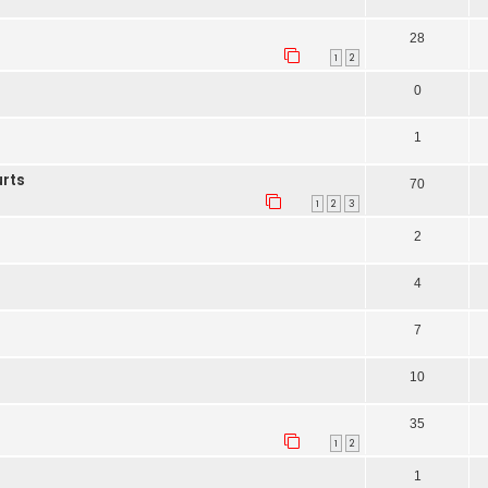
28
1
2
0
1
rts
70
1
2
3
2
4
7
10
35
1
2
1