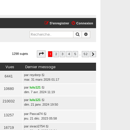
S’enregistrer
Connexion
Rechercher
Recherche avancée
Page
1
sur
52
1
2
3
4
5
…
52
1298 sujets
Suivante
Vues
Dernier message
par
reydorp
6441
mar. 31 mars 2026 01:17
par
lulu121
10680
dim. 7 avr. 2024 11:19
par
lulu121
210032
dim. 21 janv. 2024 19:50
par
Pascal74
13257
jeu. 21 déc. 2023 05:58
par
sivaci2754
16719