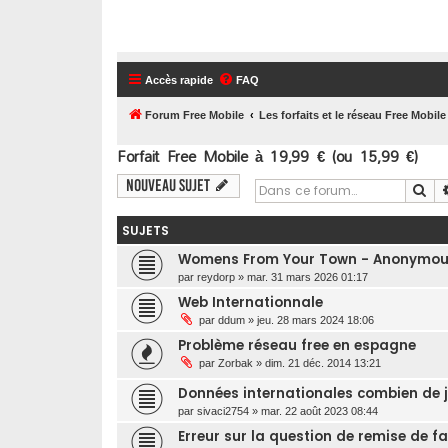
Accès rapide
FAQ
Forum Free Mobile
Les forfaits et le réseau Free Mobile
Forfait Free Mobile à 19,99 € (ou 15,99 €)
Nouveau sujet
Re
SUJETS
Womens From Your Town - Anonymous 
par
reydorp
»
mar. 31 mars 2026 01:17
Web Internationnale
par
ddum
»
jeu. 28 mars 2024 18:06
Problème réseau free en espagne
par
Zorbak
»
dim. 21 déc. 2014 13:21
Données internationales combien de j
par
sivaci2754
»
mar. 22 août 2023 08:44
Erreur sur la question de remise de f