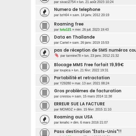
par
sivaci2754
»
lun. 21 août 2023 10:24
Numero de telephone
par
bzh64
»
sam. 14 janv. 2012 20:19
Roaming free
par
lulu121
»
mer. 26 juil. 2023 19:43
Data en Thaïlande
par
Cartel
»
sam. 26 janv. 2019 15:53
pas de réception de SMS numéros cou
par
tarmine78
»
lun. 23 janv. 2012 21:32
Blocage MMS Free forfait 19,99€
par
toupica
»
lun. 21 févr. 2022 19:31
Portabilité et retractation
par
Y29280
»
mar. 13 avr. 2021 08:24
Gros problèmes de facturation
par
crestou
»
sam. 15 mars 2014 11:38
ERREUR SUE LA FACTURE
par
MOMOZ
»
dim. 15 févr. 2015 11:10
Roaming aux USA
par
lenahc
»
dim. 6 mars 2016 21:07
Pass destination "États-Unis"!!