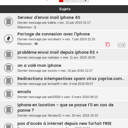
r
Sujets
c
Serveur d'envoi mail iphone 4S
h
Dernier message par
kalinis
«
lun. 10 juin 2019 15:17
e
Réponses :
2
r
Partage de connexion avec l'iphone
Dernier message par
escobarrr
«
ven. 7 juin 2019 22:25
Réponses :
46
1
2
problème envoi mail depuis iphone 6S +
Dernier message par
nathalex
«
mer. 11 avr. 2018 18:00
on a volé mon iphone
Dernier message par
essmo
«
mer. 15 juin 2016 12:27
Redirections intempestives spam virus yoprize.com...
Dernier message par
lechat49
«
dim. 8 mai 2016 09:47
emails
Dernier message par
pat33550
«
sam. 5 mars 2016 08:15
Iphone en location - que se passe t'il en cas de
panne ?
Dernier message par
Nicolas31
«
ven. 20 nov. 2015 10:15
pas d'accès à internet depuis new forfait FREE