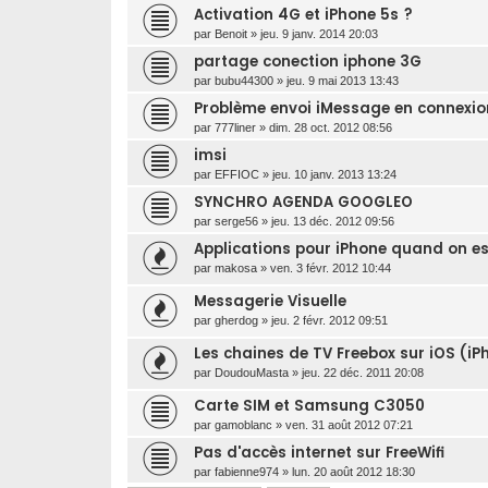
Activation 4G et iPhone 5s ?
par
Benoit
»
jeu. 9 janv. 2014 20:03
partage conection iphone 3G
par
bubu44300
»
jeu. 9 mai 2013 13:43
Problème envoi iMessage en connexi
par
777liner
»
dim. 28 oct. 2012 08:56
imsi
par
EFFIOC
»
jeu. 10 janv. 2013 13:24
SYNCHRO AGENDA GOOGLEO
par
serge56
»
jeu. 13 déc. 2012 09:56
Applications pour iPhone quand on es
par
makosa
»
ven. 3 févr. 2012 10:44
Messagerie Visuelle
par
gherdog
»
jeu. 2 févr. 2012 09:51
Les chaines de TV Freebox sur iOS (iP
par
DoudouMasta
»
jeu. 22 déc. 2011 20:08
Carte SIM et Samsung C3050
par
gamoblanc
»
ven. 31 août 2012 07:21
Pas d'accès internet sur FreeWifi
par
fabienne974
»
lun. 20 août 2012 18:30