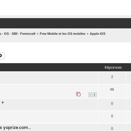
s - OS - SIM - Femtocell
Free Mobile et les OS mobiles
Apple iOS
chercher
Recherche avancée
Réponses
2
46
1
2
 +
0
0
 yoprize.com...
0