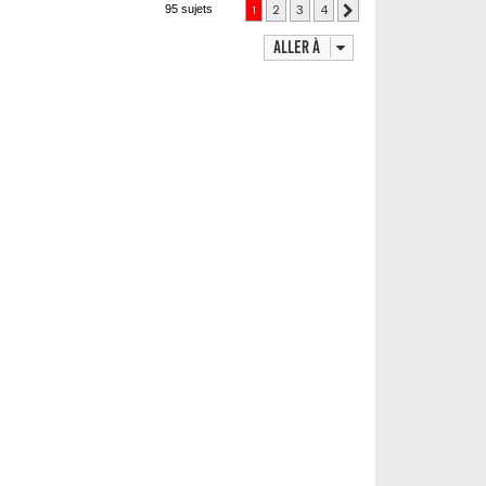
1
2
3
4
95 sujets
Suivante
Aller à