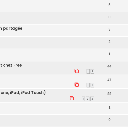
5
0
on partagée
3
2
1
t chez Free
44
1
2
47
1
2
hone, iPad, iPod Touch)
55
1
2
3
1
0