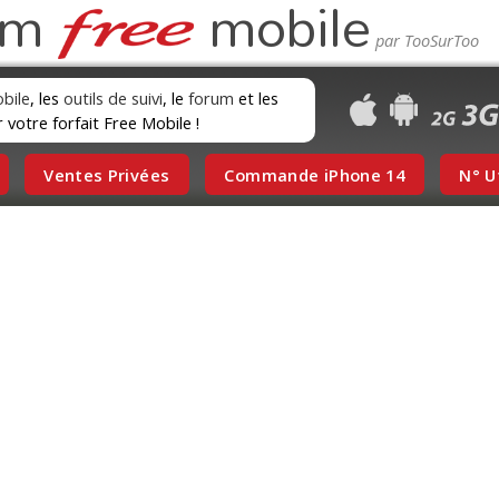
um
mobile
obile
, les
outils de suivi
, le
forum
et les
r votre forfait Free Mobile !
Ventes Privées
Commande iPhone 14
N° U