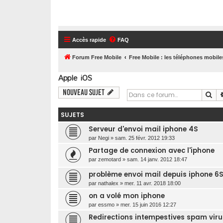
Accès rapide
FAQ
Forum Free Mobile
Free Mobile : les téléphones mobile
Apple iOS
Nouveau sujet
Re
SUJETS
Serveur d'envoi mail iphone 4S
par
Negi
»
sam. 25 févr. 2012 19:33
Partage de connexion avec l'iphone
par
zemotard
»
sam. 14 janv. 2012 18:47
problème envoi mail depuis iphone 6S
par
nathalex
»
mer. 11 avr. 2018 18:00
on a volé mon iphone
par
essmo
»
mer. 15 juin 2016 12:27
Redirections intempestives spam virus