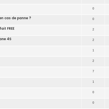
0
l en cas de panne ?
0
fait FREE
2
hone 4S
2
1
2
7
1
0
0