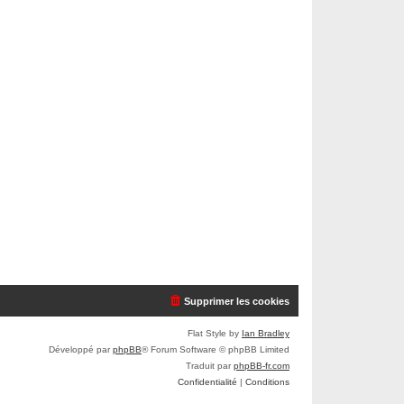
Supprimer les cookies
Flat Style by
Ian Bradley
Développé par
phpBB
® Forum Software © phpBB Limited
Traduit par
phpBB-fr.com
Confidentialité
|
Conditions