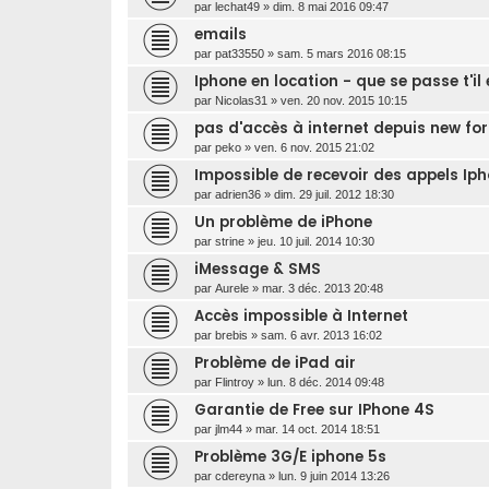
par
lechat49
»
dim. 8 mai 2016 09:47
emails
par
pat33550
»
sam. 5 mars 2016 08:15
Iphone en location - que se passe t'i
par
Nicolas31
»
ven. 20 nov. 2015 10:15
pas d'accès à internet depuis new for
par
peko
»
ven. 6 nov. 2015 21:02
Impossible de recevoir des appels Ip
par
adrien36
»
dim. 29 juil. 2012 18:30
Un problème de iPhone
par
strine
»
jeu. 10 juil. 2014 10:30
iMessage & SMS
par
Aurele
»
mar. 3 déc. 2013 20:48
Accès impossible à Internet
par
brebis
»
sam. 6 avr. 2013 16:02
Problème de iPad air
par
Flintroy
»
lun. 8 déc. 2014 09:48
Garantie de Free sur IPhone 4S
par
jlm44
»
mar. 14 oct. 2014 18:51
Problème 3G/E iphone 5s
par
cdereyna
»
lun. 9 juin 2014 13:26