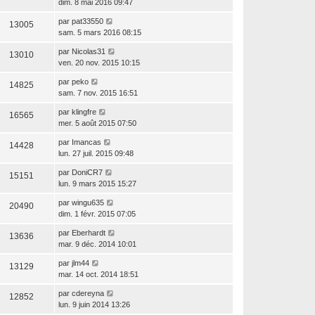
dim. 8 mai 2016 09:47
par
pat33550
13005
sam. 5 mars 2016 08:15
par
Nicolas31
13010
ven. 20 nov. 2015 10:15
par
peko
14825
sam. 7 nov. 2015 16:51
par
klingfre
16565
mer. 5 août 2015 07:50
par
Imancas
14428
lun. 27 juil. 2015 09:48
par
DoniCR7
15151
lun. 9 mars 2015 15:27
par
wingu635
20490
dim. 1 févr. 2015 07:05
par
Eberhardt
13636
mar. 9 déc. 2014 10:01
par
jlm44
13129
mar. 14 oct. 2014 18:51
par
cdereyna
12852
lun. 9 juin 2014 13:26