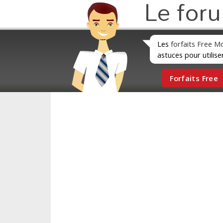
Le for
Les
forfaits Free M
astuces pour utilise
Forfaits Free