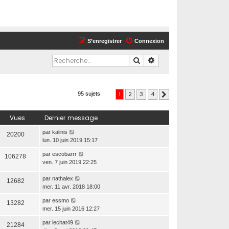
S’enregistrer
Connexion
Rechercher
Recherche avancée
1
2
3
4
95 sujets
Suivante
Vues
Dernier message
par
kalinis
20200
lun. 10 juin 2019 15:17
par
escobarrr
106278
ven. 7 juin 2019 22:25
par
nathalex
12682
mer. 11 avr. 2018 18:00
par
essmo
13282
mer. 15 juin 2016 12:27
par
lechat49
21284