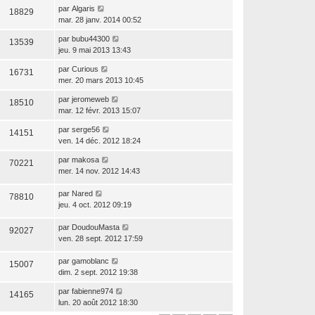
par
Algaris
18829
mar. 28 janv. 2014 00:52
par
bubu44300
13539
jeu. 9 mai 2013 13:43
par
Curious
16731
mer. 20 mars 2013 10:45
par
jeromeweb
18510
mar. 12 févr. 2013 15:07
par
serge56
14151
ven. 14 déc. 2012 18:24
par
makosa
70221
mer. 14 nov. 2012 14:43
par
Nared
78810
jeu. 4 oct. 2012 09:19
par
DoudouMasta
92027
ven. 28 sept. 2012 17:59
par
gamoblanc
15007
dim. 2 sept. 2012 19:38
par
fabienne974
14165
lun. 20 août 2012 18:30