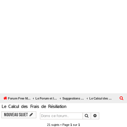
R
Forum Free Mobile
Le Forum et le Site Free Mobile par TooSurToo
Suggestions sur le site et le forum et les outils
Le Calcul des Frais de Résiliation
Le Calcul des Frais de Résiliation
e
c
Nouveau sujet
Rechercher
Recherche avanc
h
21 sujets • Page
1
sur
1
e