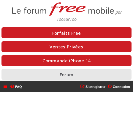
Le forum
mobile
Forfaits Free
Ventes Privées
Commande iPhone 14
Forum
FAQ
S’enregistrer
Connexion