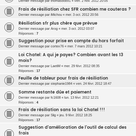
Dernier message par
thomasbob91
«
ven. 2 nov. 2012 20:05
Frais de résiliation chez SFR combien me couteras ?
Dernier message par
iMichou
«
mer. 3 oct. 2012 20:56
Résiliation sfr plus chère que prévue
Dernier message par
Arog
«
mer. 3 oct. 2012 03:07
Réponses :
7
Suggestion pour prise en compte du hors forfait
Dernier message par
cortex76
«
mer. 7 mars 2012 10:21
Loi Chatel: A qui je payes? Combien avant les 13
mois?
Dernier message par
LaetiM
«
mer. 29 févr. 2012 08:35
Réponses :
17
Feuille de tableur pour frais de résiliation
Dernier message par
stephanie1984
«
ven. 24 févr. 2012 18:47
Somme restante dûe et paiement
Dernier message par
fc1608
«
lun. 13 févr. 2012 12:21
Réponses :
4
Frais de résiliation sans la loi Chatel !!!
Dernier message par
Slig
«
jeu. 9 févr. 2012 18:25
Réponses :
17
Suggestion d'amélioration de l'outil de calcul des
frais