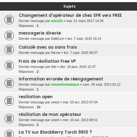
r
Sujets
c
Changement d'opérateur de chez SFR vers FREE
h
Dernier message par
lulu121
«
mar. 21 mars 2017 14:28
Réponses :
1
e
messagerie directe
r
Dernier message par
DidiGsm
«
lun. 7 sept. 2015 16:14
Calculé avec ou sans frais
Dernier message par
Nicow
«
lun. 7 sept. 2015 08:37
Frais de résiliation Free VP
Dernier message par
thib
«
dim. 18 janv. 2015 15:37
Réponses :
2
Information erronée de réengagement
Dernier message par
ninoinformatique
«
sam. 28 sept. 2013 02:12
Réponses :
1
resiliation open
Dernier message par
sined
«
mar. 23 avr. 2013 07:04
Réponses :
10
résiliation de mon opérateur
Dernier message par
sined
«
mer. 10 avr. 2013 08:51
Réponses :
3
La TV sur BlackBerry Torch 9810 ?