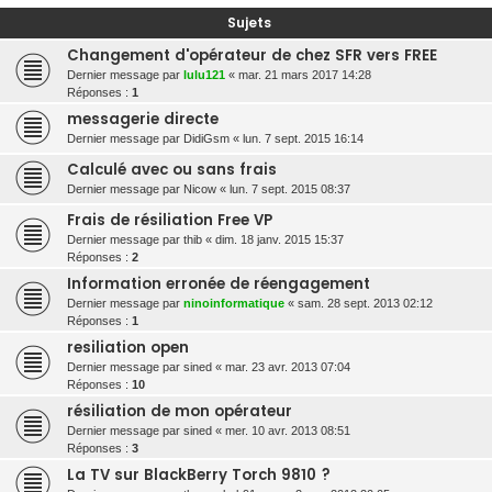
r
Sujets
c
Changement d'opérateur de chez SFR vers FREE
h
Dernier message par
lulu121
«
mar. 21 mars 2017 14:28
Réponses :
1
e
messagerie directe
r
Dernier message par
DidiGsm
«
lun. 7 sept. 2015 16:14
Calculé avec ou sans frais
Dernier message par
Nicow
«
lun. 7 sept. 2015 08:37
Frais de résiliation Free VP
Dernier message par
thib
«
dim. 18 janv. 2015 15:37
Réponses :
2
Information erronée de réengagement
Dernier message par
ninoinformatique
«
sam. 28 sept. 2013 02:12
Réponses :
1
resiliation open
Dernier message par
sined
«
mar. 23 avr. 2013 07:04
Réponses :
10
résiliation de mon opérateur
Dernier message par
sined
«
mer. 10 avr. 2013 08:51
Réponses :
3
La TV sur BlackBerry Torch 9810 ?