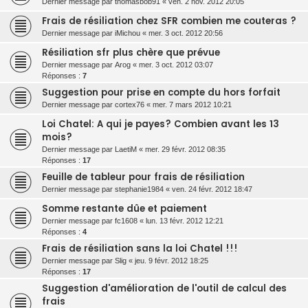
Dernier message par
thomasbob91
«
ven. 2 nov. 2012 20:05
Frais de résiliation chez SFR combien me couteras ?
Dernier message par
iMichou
«
mer. 3 oct. 2012 20:56
Résiliation sfr plus chère que prévue
Dernier message par
Arog
«
mer. 3 oct. 2012 03:07
Réponses :
7
Suggestion pour prise en compte du hors forfait
Dernier message par
cortex76
«
mer. 7 mars 2012 10:21
Loi Chatel: A qui je payes? Combien avant les 13
mois?
Dernier message par
LaetiM
«
mer. 29 févr. 2012 08:35
Réponses :
17
Feuille de tableur pour frais de résiliation
Dernier message par
stephanie1984
«
ven. 24 févr. 2012 18:47
Somme restante dûe et paiement
Dernier message par
fc1608
«
lun. 13 févr. 2012 12:21
Réponses :
4
Frais de résiliation sans la loi Chatel !!!
Dernier message par
Slig
«
jeu. 9 févr. 2012 18:25
Réponses :
17
Suggestion d'amélioration de l'outil de calcul des
frais