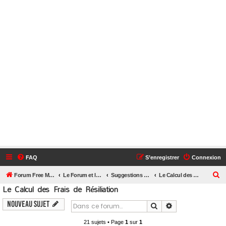
FAQ
S’enregistrer
Connexion
R
Forum Free Mobile
Le Forum et le Site Free Mobile par TooSurToo
Suggestions sur le site et le forum et les outils
Le Calcul des Frais de Résiliation
Le Calcul des Frais de Résiliation
e
c
Nouveau sujet
Rechercher
Recherche avanc
h
21 sujets • Page
1
sur
1
e