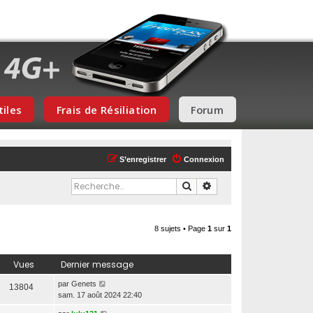
tiles
Frais de Résiliation
Forum
S’enregistrer
Connexion
Rechercher
Recherche avancée
8 sujets • Page
1
sur
1
Vues
Dernier message
par
Genets
13804
sam. 17 août 2024 22:40