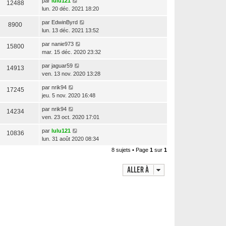
par
lulu121
12488
lun. 20 déc. 2021 18:20
par
EdwinByrd
8900
lun. 13 déc. 2021 13:52
par
nanie973
15800
mar. 15 déc. 2020 23:32
par
jaguar59
14913
ven. 13 nov. 2020 13:28
par
nrik94
17245
jeu. 5 nov. 2020 16:48
par
nrik94
14234
ven. 23 oct. 2020 17:01
par
lulu121
10836
lun. 31 août 2020 08:34
8 sujets • Page
1
sur
1
Aller à