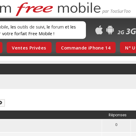
um
mobile
obile
, les
outils de suivi
, le
forum
et les
r votre forfait Free Mobile !
Ventes Privées
Commande iPhone 14
N° U
chercher
Recherche avancée
Réponses
0