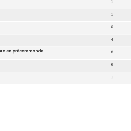
1
1
0
4
12 pro en précommande
8
6
1