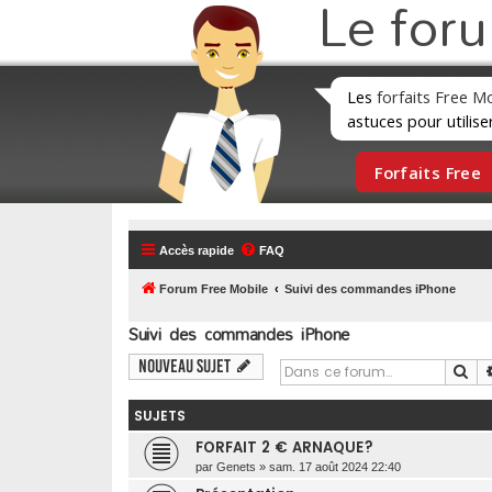
Le for
Les
forfaits Free M
astuces pour utilise
Forfaits Free
Accès rapide
FAQ
Forum Free Mobile
Suivi des commandes iPhone
Suivi des commandes iPhone
Nouveau sujet
Re
SUJETS
FORFAIT 2 € ARNAQUE?
par
Genets
»
sam. 17 août 2024 22:40