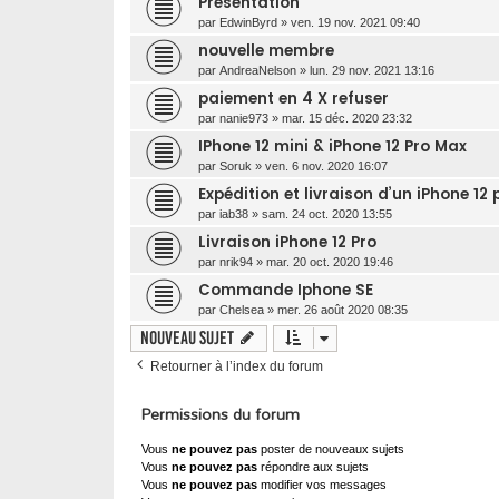
Présentation
par
EdwinByrd
»
ven. 19 nov. 2021 09:40
nouvelle membre
par
AndreaNelson
»
lun. 29 nov. 2021 13:16
paiement en 4 X refuser
par
nanie973
»
mar. 15 déc. 2020 23:32
IPhone 12 mini & iPhone 12 Pro Max
par
Soruk
»
ven. 6 nov. 2020 16:07
Expédition et livraison d’un iPhone 
par
iab38
»
sam. 24 oct. 2020 13:55
Livraison iPhone 12 Pro
par
nrik94
»
mar. 20 oct. 2020 19:46
Commande Iphone SE
par
Chelsea
»
mer. 26 août 2020 08:35
Nouveau sujet
Retourner à l’index du forum
Permissions du forum
Vous
ne pouvez pas
poster de nouveaux sujets
Vous
ne pouvez pas
répondre aux sujets
Vous
ne pouvez pas
modifier vos messages