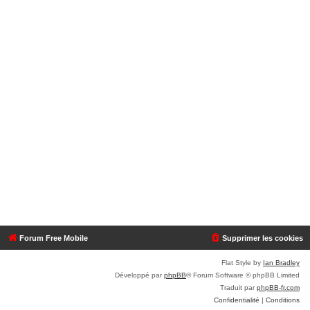
Forum Free Mobile
Supprimer les cookies
Flat Style by
Ian Bradley
Développé par
phpBB
® Forum Software © phpBB Limited
Traduit par
phpBB-fr.com
Confidentialité
|
Conditions