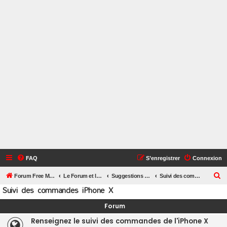
FAQ
S’enregistrer
Connexion
R
Forum Free Mobile
Le Forum et le Site Free Mobile par TooSurToo
Suggestions sur le site et le forum et les outils
Suivi des commandes iPhone X
Suivi des commandes iPhone X
e
c
Forum
h
Renseignez le suivi des commandes de l'iPhone X
e