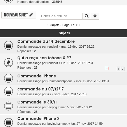
Nombre de redirections :
316545
r
c
Nouveau sujet
Rechercher
Recherche avanc
h
13 sujets • Page
1
sur
1
e
r
Sujets
Commande du 14 décembre
Dernier message par
rendacf
«
mar. 19 déc. 2017 16:22
Réponses :
2
Qui a reçu son iohone X ??
Dernier message par
rendacf
«
lun. 18 déc. 2017 02:31
Réponses :
26
1
2
Commande IPhone
Dernier message par
CommandeIphone
«
mar. 12 déc. 2017 13:31
commande du 07/12/17
Dernier message par
ikii
«
sam. 9 déc. 2017 23:13
Commande le 30/11
Dernier message par
Stephg
«
mar. 5 déc. 2017 13:12
Réponses :
23
Commande IPhone X
Dernier message par
kevinchammot
«
lun. 27 nov. 2017 14:59