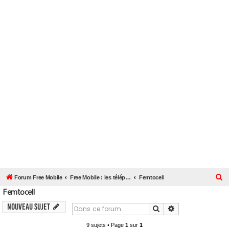
R
Forum Free Mobile
Free Mobile : les téléphones mobiles - OS - SIM - Femtocell
Femtocell
Femtocell
e
c
Nouveau sujet
Rechercher
Recherche avanc
h
9 sujets • Page
1
sur
1
e