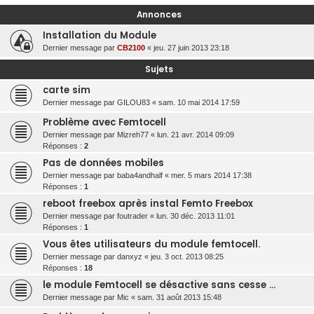
r
Annonces
c
Installation du Module
h
Dernier message par
CB2100
«
jeu. 27 juin 2013 23:18
e
Sujets
r
carte sim
Dernier message par
GILOU83
«
sam. 10 mai 2014 17:59
Problème avec Femtocell
Dernier message par
Mizreh77
«
lun. 21 avr. 2014 09:09
Réponses :
2
Pas de données mobiles
Dernier message par
baba4andhalf
«
mer. 5 mars 2014 17:38
Réponses :
1
reboot freebox après instal Femto Freebox
Dernier message par
foutrader
«
lun. 30 déc. 2013 11:01
Réponses :
1
Vous êtes utilisateurs du module femtocell.
Dernier message par
danxyz
«
jeu. 3 oct. 2013 08:25
Réponses :
18
le module Femtocell se désactive sans cesse ...
Dernier message par
Mic
«
sam. 31 août 2013 15:48