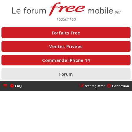
Le forum
mobile
Forfaits Free
Ventes Privées
Commande iPhone 14
Forum
FAQ
S’enregistrer
Connexion