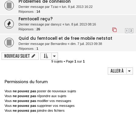
Problèmes de connexion
Dernier message par
Tzao
«
lun. 8 juil. 2013 16:22
Réponses :
14
Femtocell reçu?
Dernier message par
danxyz
«
lun. 8 juil. 2013 08:16
Réponses :
26
1
2
Quid du femtocell et de free mobile netstat
Dernier message par
Bernardino
«
dim. 7 juil. 2013 09:38
Réponses :
1
Nouveau sujet
9 sujets • Page
1
sur
1
Aller à
Permissions du forum
Vous
ne pouvez pas
poster de nouveaux sujets
Vous
ne pouvez pas
répondre aux sujets
Vous
ne pouvez pas
modifier vos messages
Vous
ne pouvez pas
supprimer vos messages
Vous
ne pouvez pas
joindre des fichiers