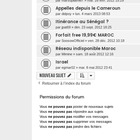
par
marsupilami67
»
mar. 28 févr. 2012 15:29
Appelles depuis le Cameroun
par
didpoy
»
lun. 4 mars 2013 08:53
Itinérance au Sénégal ?
par
jpat69
»
dim. 23 sept. 2012 18:25
Forfait free 19,99€ MAROC
par
SoosowOfficiel
»
ven. 28 déc. 2012 10:18
Réseau indisponible Maroc
par
Mimine
»
sam. 18 août 2012 12:16
Israel
par
egmar02
»
mar. 8 mai 2012 23:41
Nouveau sujet
Retourner à l’index du forum
Permissions du forum
Vous
ne pouvez pas
poster de nouveaux sujets
Vous
ne pouvez pas
répondre aux sujets
Vous
ne pouvez pas
modifier vos messages
Vous
ne pouvez pas
supprimer vos messages
Vous
ne pouvez pas
joindre des fichiers