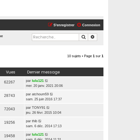
S’enregistrer
Connexion
Rechercher
Recherche avancée
ue
10 sujets • Page
1
sur
1
Vues
Dernier message
par
lulu121
62267
mer. 20 janv. 2021 20:06
par
atchoum59
28743
sam. 25 juin 2016 17:37
par
TONY91
72043
jeu. 26 févr. 2015 10:04
par
thib
19256
sam. 6 déc. 2014 17:13
par
lulu121
19458
sam. 6 déc. 2014 11:31