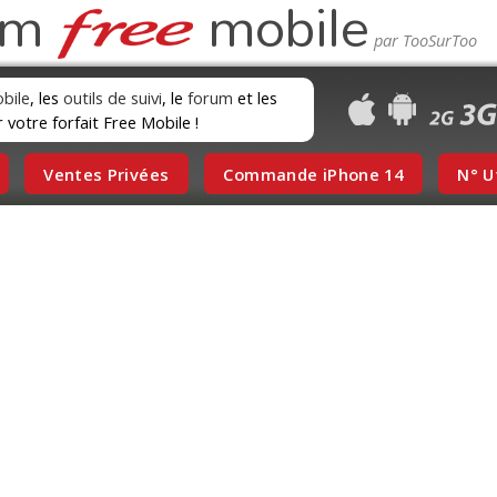
um
mobile
obile
, les
outils de suivi
, le
forum
et les
r votre forfait Free Mobile !
Ventes Privées
Commande iPhone 14
N° U