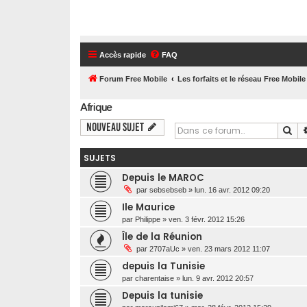
Accès rapide
FAQ
Forum Free Mobile
Les forfaits et le réseau Free Mobile
Afrique
Nouveau sujet
Re
SUJETS
Depuis le MAROC
par
sebsebseb
»
lun. 16 avr. 2012 09:20
Ile Maurice
par
Philippe
»
ven. 3 févr. 2012 15:26
Île de la Réunion
par
2707aUc
»
ven. 23 mars 2012 11:07
depuis la Tunisie
par
charentaise
»
lun. 9 avr. 2012 20:57
Depuis la tunisie