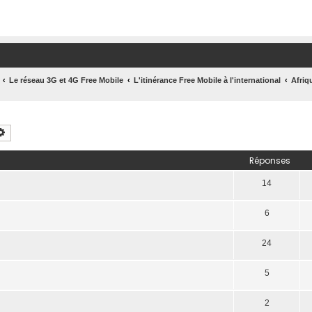
Le réseau 3G et 4G Free Mobile
L'itinérance Free Mobile à l'international
Afriq
chercher
Recherche avancée
Réponses
14
6
24
5
2