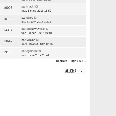
par
imagin
16007
mar. 5 mars 2013 15:52
par
sined
16139
jeu. 31 janv. 2013 10:21
par
SoosowOfficiel
14394
ven. 28 déc. 2012 10:18
par
Mimine
13647
sam. 18 août 2012 12:16
par
egmar02
13185
mar. 8 mai 2012 23:41
10 sujets • Page
1
sur
1
Aller à