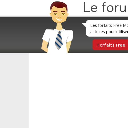
Le for
Les
forfaits Free M
astuces pour utilise
Forfaits Free