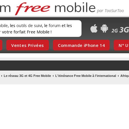
um
mobile
obile
, les
outils de suivi
, le
forum
et les
r votre forfait Free Mobile !
Ventes Privées
Commande iPhone 14
N° U
Le réseau 3G et 4G Free Mobile
L'itinérance Free Mobile à l'international
Afriq