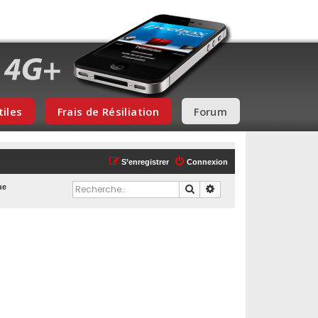
tiles
Frais de Résiliation
Forum
S’enregistrer
Connexion
Rechercher
Recherche avancée
ue