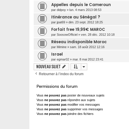
Appelles depuis le Cameroun
par
didpoy
»
lun. 4 mars 2013 08:53
Itinérance au Sénégal ?
par
jpat69
»
dim. 23 sept. 2012 18:25
Forfait free 19,99€ MAROC
par
SoosowOfficiel
»
ven. 28 déc. 2012 10:18
Réseau indisponible Maroc
par
Mimine
»
sam. 18 août 2012 12:16
Israel
par
egmar02
»
mar. 8 mai 2012 23:41
Nouveau sujet
Retourner à l’index du forum
Permissions du forum
Vous
ne pouvez pas
poster de nouveaux sujets
Vous
ne pouvez pas
répondre aux sujets
Vous
ne pouvez pas
modifier vos messages
Vous
ne pouvez pas
supprimer vos messages
Vous
ne pouvez pas
joindre des fichiers