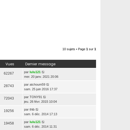
10 sujets • Page
1
sur
1
Vues
Dernier message
par
lulu121
62267
mer. 20 janv. 2021 20:06
par
atchoum59
28743
sam. 25 juin 2016 17:37
par
TONY91
72043
jeu. 26 févr. 2015 10:04
par
thib
19256
sam. 6 déc. 2014 17:13
par
lulu121
19458
sam. 6 déc. 2014 11:31