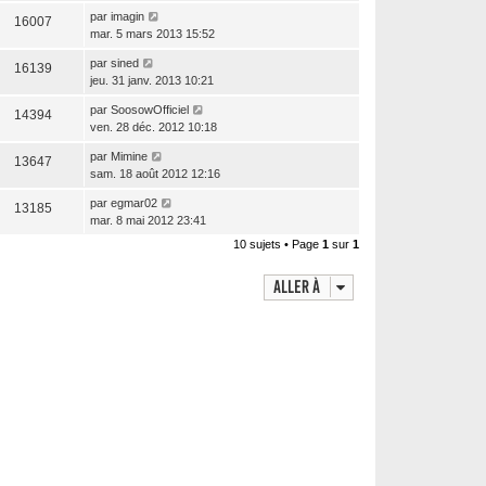
par
imagin
16007
mar. 5 mars 2013 15:52
par
sined
16139
jeu. 31 janv. 2013 10:21
par
SoosowOfficiel
14394
ven. 28 déc. 2012 10:18
par
Mimine
13647
sam. 18 août 2012 12:16
par
egmar02
13185
mar. 8 mai 2012 23:41
10 sujets • Page
1
sur
1
Aller à