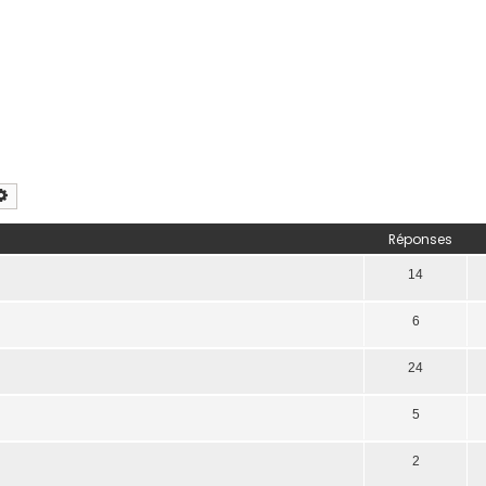
chercher
Recherche avancée
Réponses
14
6
24
5
2