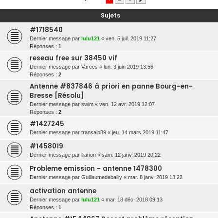
r
Sujets
c
#1718540
h
Dernier message par
lulu121
«
ven. 5 juil. 2019 11:27
e
Réponses :
1
r
reseau free sur 38450 vif
Dernier message par
Varces
«
lun. 3 juin 2019 13:56
Réponses :
2
Antenne #837846 à priori en panne Bourg-en-
Bresse [Résolu]
Dernier message par
swim
«
ven. 12 avr. 2019 12:07
Réponses :
2
#1427245
Dernier message par
transalp89
«
jeu. 14 mars 2019 11:47
#1458019
Dernier message par
llianon
«
sam. 12 janv. 2019 20:22
Probleme emission - antenne 1478300
Dernier message par
Guillaumedebailly
«
mar. 8 janv. 2019 13:22
activation antenne
Dernier message par
lulu121
«
mar. 18 déc. 2018 09:13
Réponses :
1