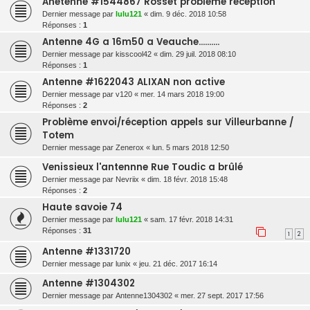
Anetenne #1544867 Rosset problème réception
Dernier message par
lulu121
«
dim. 9 déc. 2018 10:58
Réponses :
1
Antenne 4G a 16m50 a Veauche..........
Dernier message par
kisscool42
«
dim. 29 juil. 2018 08:10
Réponses :
1
Antenne #1622043 ALIXAN non active
Dernier message par
v120
«
mer. 14 mars 2018 19:00
Réponses :
2
Problème envoi/réception appels sur Villeurbanne /
Totem
Dernier message par
Zenerox
«
lun. 5 mars 2018 12:50
Venissieux l'antennne Rue Toudic a brûlé
Dernier message par
Nevriix
«
dim. 18 févr. 2018 15:48
Réponses :
2
Haute savoie 74
Dernier message par
lulu121
«
sam. 17 févr. 2018 14:31
Réponses :
31
1
2
Antenne #1331720
Dernier message par
lunix
«
jeu. 21 déc. 2017 16:14
Antenne #1304302
Dernier message par
Antenne1304302
«
mer. 27 sept. 2017 17:56