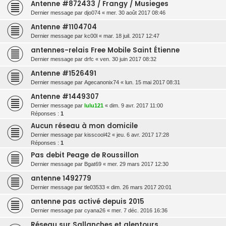
Antenne #872433 / Frangy / Musieges
Dernier message par
djo074
«
mer. 30 août 2017 08:46
Antenne #1104704
Dernier message par
kc00l
«
mar. 18 juil. 2017 12:47
antennes-relais Free Mobile Saint Étienne
Dernier message par
drfc
«
ven. 30 juin 2017 08:32
Antenne #1526491
Dernier message par
Agecanonix74
«
lun. 15 mai 2017 08:31
Antenne #1449307
Dernier message par
lulu121
«
dim. 9 avr. 2017 11:00
Réponses :
1
Aucun réseau à mon domicile
Dernier message par
kisscool42
«
jeu. 6 avr. 2017 17:28
Réponses :
1
Pas debit Peage de Roussillon
Dernier message par
Bgat69
«
mer. 29 mars 2017 12:30
antenne 1492779
Dernier message par
tle03533
«
dim. 26 mars 2017 20:01
antenne pas activé depuis 2015
Dernier message par
cyana26
«
mer. 7 déc. 2016 16:36
Réseau sur Sallanches et alentours