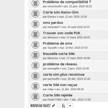
Problème de compatibilité ?
par
unsurrisu54
»
jeu. 21 janv. 2016 18:22
Carte sim Nano-Sim
par
Erenos
»
sam. 11 avr. 2015 13:29
sms perdus
par
miranda37
»
lun. 24 août 2015 22:47
Trouver son code PUK.
par
Meresse
»
mar. 17 mars 2015 18:03
Probleme de sms
par
Tacw95
»
mar. 10 févr. 2015 07:57
Nouvelle carte SIM.
par
Meresse
»
mar. 17 mars 2015 18:08
problème de réseau
par
emmag06
»
ven. 2 janv. 2015 22:06
carte sim plus reconnue
par
pechou95
»
ven. 26 déc. 2014 12:44
carte SIM non reçue
par
chips
»
jeu. 11 déc. 2014 09:19
Carte SIM rejetée
par
Paulo77390
»
dim. 7 déc. 2014 17:03
Nouveau sujet