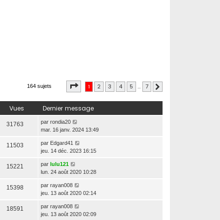
Page
1
sur
7
1
2
3
4
5
…
7
164 sujets
Suivante
Vues
Dernier message
par
rondia20
31763
mar. 16 janv. 2024 13:49
par
Edgard41
11503
jeu. 14 déc. 2023 16:15
par
lulu121
15221
lun. 24 août 2020 10:28
par
rayan008
15398
jeu. 13 août 2020 02:14
par
rayan008
18591
jeu. 13 août 2020 02:09