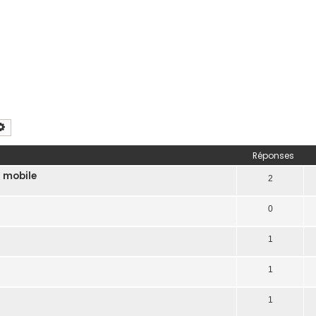
chercher
Recherche avancée
Réponses
e mobile
2
0
1
1
1