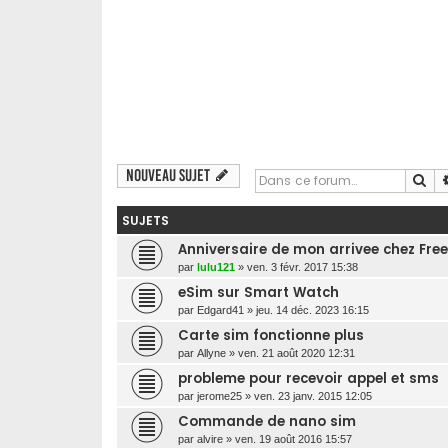
Nouveau sujet
Re
SUJETS
Anniversaire de mon arrivee chez Fre
par
lulu121
»
ven. 3 févr. 2017 15:38
eSim sur Smart Watch
par
Edgard41
»
jeu. 14 déc. 2023 16:15
Carte sim fonctionne plus
par
Allyne
»
ven. 21 août 2020 12:31
probleme pour recevoir appel et sms
par
jerome25
»
ven. 23 janv. 2015 12:05
Commande de nano sim
par
alvire
»
ven. 19 août 2016 15:57