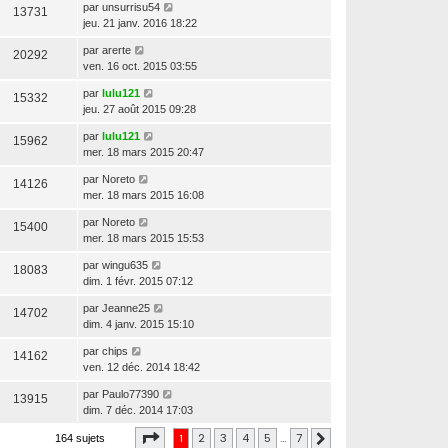
par
unsurrisu54
13731
jeu. 21 janv. 2016 18:22
par
arerte
20292
ven. 16 oct. 2015 03:55
par
lulu121
15332
jeu. 27 août 2015 09:28
par
lulu121
15962
mer. 18 mars 2015 20:47
par
Noreto
14126
mer. 18 mars 2015 16:08
par
Noreto
15400
mer. 18 mars 2015 15:53
par
wingu635
18083
dim. 1 févr. 2015 07:12
par
Jeanne25
14702
dim. 4 janv. 2015 15:10
par
chips
14162
ven. 12 déc. 2014 18:42
par
Paulo77390
13915
dim. 7 déc. 2014 17:03
Page
1
sur
7
1
2
3
4
5
…
7
164 sujets
Suivante