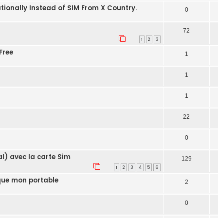
ionally Instead of SIM From X Country.
0
72
1
2
3
Free
1
1
1
22
0
l) avec la carte Sim
129
1
2
3
4
5
6
oque mon portable
2
0