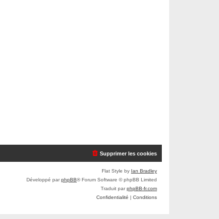
Supprimer les cookies
Flat Style by
Ian Bradley
Développé par
phpBB
® Forum Software © phpBB Limited
Traduit par
phpBB-fr.com
Confidentialité
|
Conditions