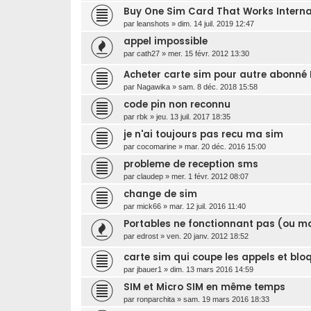
Buy One Sim Card That Works Internat
par
leanshots
»
dim. 14 juil. 2019 12:47
appel impossible
par
cath27
»
mer. 15 févr. 2012 13:30
Acheter carte sim pour autre abonné 
par
Nagawika
»
sam. 8 déc. 2018 15:58
code pin non reconnu
par
rbk
»
jeu. 13 juil. 2017 18:35
je n'ai toujours pas recu ma sim
par
cocomarine
»
mar. 20 déc. 2016 15:00
probleme de reception sms
par
claudep
»
mer. 1 févr. 2012 08:07
change de sim
par
mick66
»
mar. 12 juil. 2016 11:40
Portables ne fonctionnant pas (ou ma
par
edrost
»
ven. 20 janv. 2012 18:52
carte sim qui coupe les appels et bl
par
jbauer1
»
dim. 13 mars 2016 14:59
SIM et Micro SIM en même temps
par
ronparchita
»
sam. 19 mars 2016 18:33