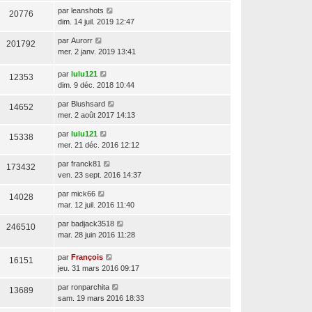
par
leanshots
20776
dim. 14 juil. 2019 12:47
par
Aurorr
201792
mer. 2 janv. 2019 13:41
par
lulu121
12353
dim. 9 déc. 2018 10:44
par
Blushsard
14652
mer. 2 août 2017 14:13
par
lulu121
15338
mer. 21 déc. 2016 12:12
par
franck81
173432
ven. 23 sept. 2016 14:37
par
mick66
14028
mar. 12 juil. 2016 11:40
par
badjack3518
246510
mar. 28 juin 2016 11:28
par
François
16151
jeu. 31 mars 2016 09:17
par
ronparchita
13689
sam. 19 mars 2016 18:33