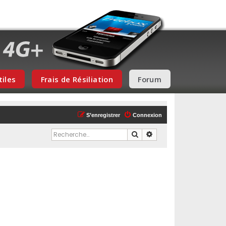
tiles
Frais de Résiliation
Forum
S’enregistrer
Connexion
Rechercher
Recherche avancée