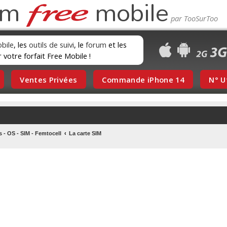
um
mobile
obile
, les
outils de suivi
, le
forum
et les
r votre forfait Free Mobile !
Ventes Privées
Commande iPhone 14
N° U
s - OS - SIM - Femtocell
La carte SIM