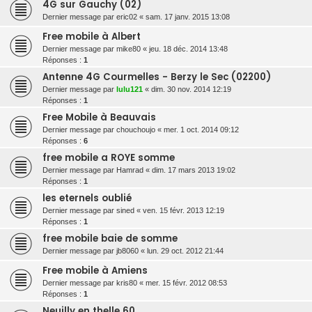
4G sur Gauchy (02)
Dernier message par
eric02
«
sam. 17 janv. 2015 13:08
Free mobile à Albert
Dernier message par
mike80
«
jeu. 18 déc. 2014 13:48
Réponses :
1
Antenne 4G Courmelles - Berzy le Sec (02200)
Dernier message par
lulu121
«
dim. 30 nov. 2014 12:19
Réponses :
1
Free Mobile à Beauvais
Dernier message par
chouchoujo
«
mer. 1 oct. 2014 09:12
Réponses :
6
free mobile a ROYE somme
Dernier message par
Hamrad
«
dim. 17 mars 2013 19:02
Réponses :
1
les eternels oublié
Dernier message par
sined
«
ven. 15 févr. 2013 12:19
Réponses :
1
free mobile baie de somme
Dernier message par
jb8060
«
lun. 29 oct. 2012 21:44
Free mobile à Amiens
Dernier message par
kris80
«
mer. 15 févr. 2012 08:53
Réponses :
1
Neuilly en thelle 60