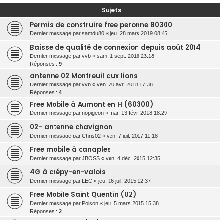
r
Sujets
c
Permis de construire free peronne 80300
h
Dernier message par
samdu80
«
jeu. 28 mars 2019 08:45
e
Baisse de qualité de connexion depuis août 2014
r
Dernier message par
vvb
«
sam. 1 sept. 2018 23:18
Réponses :
9
antenne 02 Montreuil aux lions
Dernier message par
vvb
«
ven. 20 avr. 2018 17:38
Réponses :
4
Free Mobile à Aumont en H (60300)
Dernier message par
nopigeon
«
mar. 13 févr. 2018 18:29
02- antenne chavignon
Dernier message par
Chris02
«
ven. 7 juil. 2017 11:18
Free mobile à canaples
Dernier message par
JBOSS
«
ven. 4 déc. 2015 12:35
4G à crépy-en-valois
Dernier message par
LEC
«
jeu. 16 juil. 2015 12:37
Free Mobile Saint Quentin (02)
Dernier message par
Poison
«
jeu. 5 mars 2015 15:38
Réponses :
2