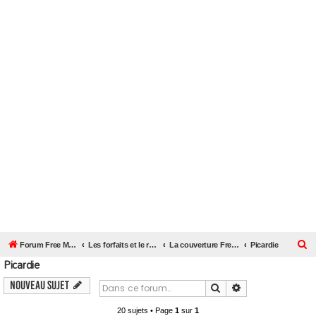
R
Forum Free Mobile
Les forfaits et le réseau Free Mobile
La couverture Free Mobile près de chez vous
Picardie
Picardie
e
c
Nouveau sujet
Rechercher
Recherche avanc
h
20 sujets • Page
1
sur
1
e