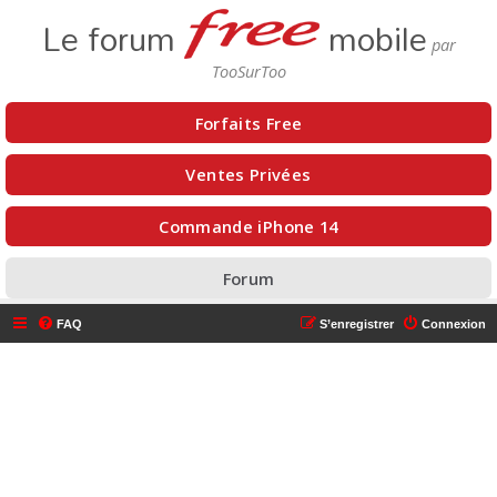
Le forum
mobile
Forfaits Free
Ventes Privées
Commande iPhone 14
Forum
FAQ
S’enregistrer
Connexion