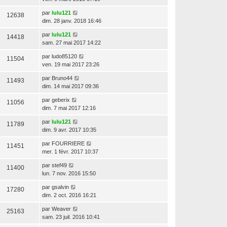
par
lulu121
12638
dim. 28 janv. 2018 16:46
par
lulu121
14418
sam. 27 mai 2017 14:22
par
ludo85120
11504
ven. 19 mai 2017 23:26
par
Bruno44
11493
dim. 14 mai 2017 09:36
par
geberix
11056
dim. 7 mai 2017 12:16
par
lulu121
11789
dim. 9 avr. 2017 10:35
par
FOURRIERE
11451
mer. 1 févr. 2017 10:37
par
stef49
11400
lun. 7 nov. 2016 15:50
par
gsalvin
17280
dim. 2 oct. 2016 16:21
par
Weaver
25163
sam. 23 juil. 2016 10:41