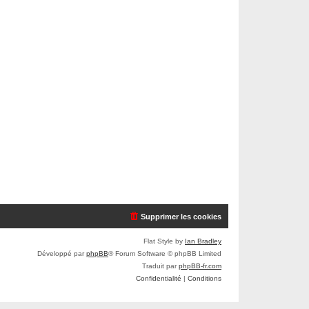
Supprimer les cookies
Flat Style by
Ian Bradley
Développé par
phpBB
® Forum Software © phpBB Limited
Traduit par
phpBB-fr.com
Confidentialité
|
Conditions