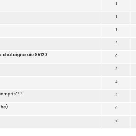
1
1
1
2
La châtaigneraie 85120
0
2
4
compris"!!!
2
the)
0
10