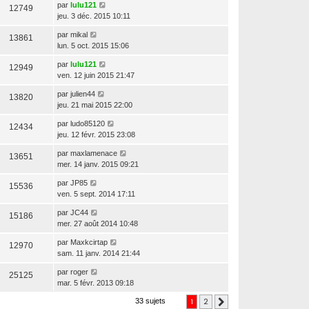
par
lulu121
12749
jeu. 3 déc. 2015 10:11
par
mikal
13861
lun. 5 oct. 2015 15:06
par
lulu121
12949
ven. 12 juin 2015 21:47
par
julien44
13820
jeu. 21 mai 2015 22:00
par
ludo85120
12434
jeu. 12 févr. 2015 23:08
par
maxlamenace
13651
mer. 14 janv. 2015 09:21
par
JP85
15536
ven. 5 sept. 2014 17:11
par
JC44
15186
mer. 27 août 2014 10:48
par
Maxkcirtap
12970
sam. 11 janv. 2014 21:44
par
roger
25125
mar. 5 févr. 2013 09:18
1
2
33 sujets
Suivante