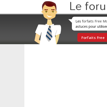
Le for
Les
forfaits Free M
astuces pour utilise
Forfaits Free