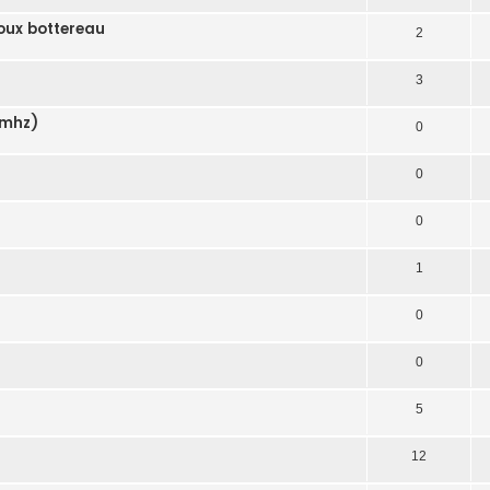
roux bottereau
2
3
 mhz)
0
0
0
1
0
0
5
12