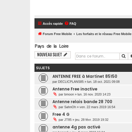
Accès rapide
FAQ
Forum Free Mobile
Les forfaits et le réseau Free Mobile
Pays de la Loire
Nouveau sujet
Re
SUJETS
ANTENNE FREE à Martinet 85150
par
DECLICPLANS85
»
lun. 18 oct. 2021 09:08
Antenne Free inactive
par
bmoon
»
lun. 16 nov. 2020 14:23
Antenne relais bande 28 700
par
SahnOh
»
ven. 22 mars 2019 16:54
Free 4 G
par
JT85
»
jeu. 28 févr. 2019 19:32
antenne 4g pas activé