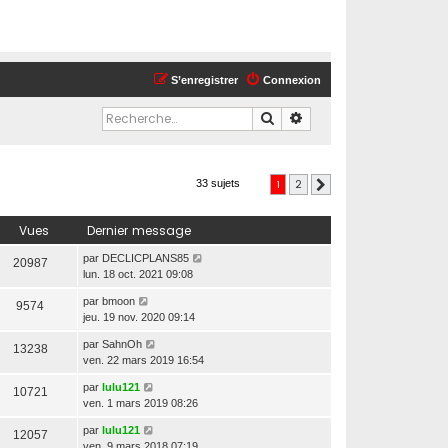
S’enregistrer
Connexion
Rechercher
Recherche avancée
1
2
33 sujets
Suivante
Vues
Dernier message
par
DECLICPLANS85
20987
lun. 18 oct. 2021 09:08
par
bmoon
9574
jeu. 19 nov. 2020 09:14
par
SahnOh
13238
ven. 22 mars 2019 16:54
par
lulu121
10721
ven. 1 mars 2019 08:26
par
lulu121
12057
ven. 9 mars 2018 07:19