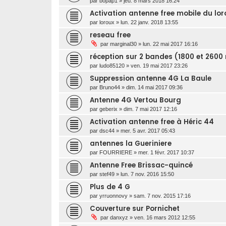
par
bopap1
»
jeu. 8 mars 2018 16:24
Activation antenne free mobile du lo
par
loroux
»
lun. 22 janv. 2018 13:55
reseau free
par
marginal30
»
lun. 22 mai 2017 16:16
réception sur 2 bandes (1800 et 2600
par
ludo85120
»
ven. 19 mai 2017 23:26
Suppression antenne 4G La Baule
par
Bruno44
»
dim. 14 mai 2017 09:36
Antenne 4G Vertou Bourg
par
geberix
»
dim. 7 mai 2017 12:16
Activation antenne free à Héric 44
par
dsc44
»
mer. 5 avr. 2017 05:43
antennes la Gueriniere
par
FOURRIERE
»
mer. 1 févr. 2017 10:37
Antenne Free Brissac-quincé
par
stef49
»
lun. 7 nov. 2016 15:50
Plus de 4 G
par
yrruonnovy
»
sam. 7 nov. 2015 17:16
Couverture sur Pornichet
par
danxyz
»
ven. 16 mars 2012 12:55