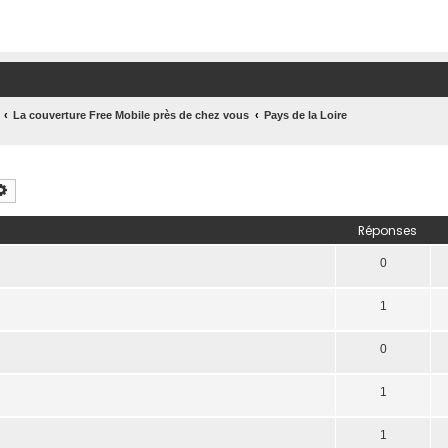
La couverture Free Mobile près de chez vous
Pays de la Loire
chercher
Recherche avancée
Réponses
0
1
0
1
1