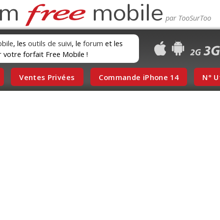
um
mobile
obile
, les
outils de suivi
, le
forum
et les
r votre forfait Free Mobile !
Ventes Privées
Commande iPhone 14
N° U