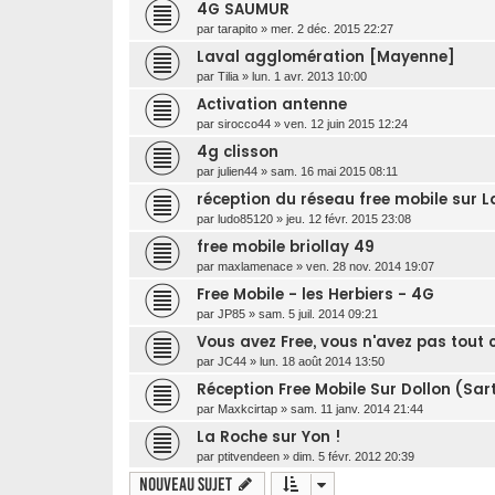
4G SAUMUR
par
tarapito
»
mer. 2 déc. 2015 22:27
Laval agglomération [Mayenne]
par
Tilia
»
lun. 1 avr. 2013 10:00
Activation antenne
par
sirocco44
»
ven. 12 juin 2015 12:24
4g clisson
par
julien44
»
sam. 16 mai 2015 08:11
réception du réseau free mobile sur 
par
ludo85120
»
jeu. 12 févr. 2015 23:08
free mobile briollay 49
par
maxlamenace
»
ven. 28 nov. 2014 19:07
Free Mobile - les Herbiers - 4G
par
JP85
»
sam. 5 juil. 2014 09:21
Vous avez Free, vous n'avez pas tout 
par
JC44
»
lun. 18 août 2014 13:50
Réception Free Mobile Sur Dollon (Sar
par
Maxkcirtap
»
sam. 11 janv. 2014 21:44
La Roche sur Yon !
par
ptitvendeen
»
dim. 5 févr. 2012 20:39
Nouveau sujet