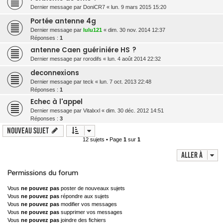
Dernier message par
DoniCR7
«
lun. 9 mars 2015 15:20
Portée antenne 4g
Dernier message par
lulu121
«
dim. 30 nov. 2014 12:37
Réponses :
1
antenne Caen guériniére HS ?
Dernier message par
rorodifs
«
lun. 4 août 2014 22:32
deconnexions
Dernier message par
teck
«
lun. 7 oct. 2013 22:48
Réponses :
1
Echec à l'appel
Dernier message par
Vitalxxl
«
dim. 30 déc. 2012 14:51
Réponses :
3
Nouveau sujet
12 sujets • Page
1
sur
1
Aller à
Permissions du forum
Vous
ne pouvez pas
poster de nouveaux sujets
Vous
ne pouvez pas
répondre aux sujets
Vous
ne pouvez pas
modifier vos messages
Vous
ne pouvez pas
supprimer vos messages
Vous
ne pouvez pas
joindre des fichiers