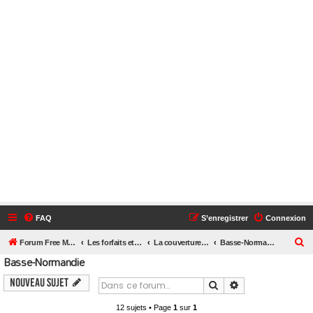
FAQ
S’enregistrer
Connexion
R
Forum Free Mobile
Les forfaits et le réseau Free Mobile
La couverture Free Mobile près de chez vous
Basse-Normandie
Basse-Normandie
e
c
Nouveau sujet
Rechercher
Recherche avanc
h
12 sujets • Page
1
sur
1
e