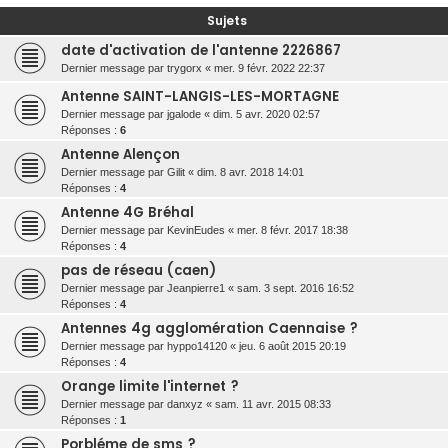
r
Sujets
c
date d'activation de l'antenne 2226867
h
Dernier message par
trygorx
«
mer. 9 févr. 2022 22:37
e
Antenne SAINT-LANGIS-LES-MORTAGNE
r
Dernier message par
jgalode
«
dim. 5 avr. 2020 02:57
Réponses :
6
Antenne Alençon
Dernier message par
Gilit
«
dim. 8 avr. 2018 14:01
Réponses :
4
Antenne 4G Bréhal
Dernier message par
KevinEudes
«
mer. 8 févr. 2017 18:38
Réponses :
4
pas de réseau (caen)
Dernier message par
Jeanpierre1
«
sam. 3 sept. 2016 16:52
Réponses :
4
Antennes 4g agglomération Caennaise ?
Dernier message par
hyppo14120
«
jeu. 6 août 2015 20:19
Réponses :
4
Orange limite l'internet ?
Dernier message par
danxyz
«
sam. 11 avr. 2015 08:33
Réponses :
1
Porbléme de sms ?