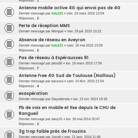
Réponses :
1
Antenne mobile active 4G qui envoi pas de 4G
Dernier message par
lulu121
«
mer. 23 mars 2016 13:04
Réponses :
2
Perte de réception MMS
Dernier message par
Mengué
«
mer. 29 juil. 2015 10:22
Absence de réseau en Aveyron
Dernier message par
lulu121
«
sam. 16 mai 2015 13:09
Réponses :
2
Pas de réseau à Espérausses 81
Dernier message par
pitou56
«
lun. 16 mars 2015 17:56
Réponses :
7
Antenne Free 4G Sud de Toulouse (Nailloux)
Dernier message par
bassoul
«
sam. 14 févr. 2015 21:54
Réponses :
4
exaspération
Dernier message par
Daysiderata
«
lun. 13 oct. 2014 19:18
Pb de voix en mobile et fixe depuis le CHU de
Rangueil
Dernier message par
dany31
«
lun. 26 mai 2014 20:47
Réponses :
2
3g trop faible prés de Frouzins
Dernier message par
Josoft
«
mar. 21 janv. 2014 11:48