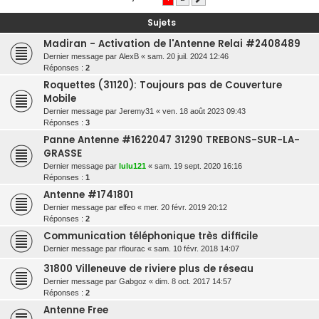
r
Sujets
c
Madiran - Activation de l'Antenne Relai #2408489
h
Dernier message par
AlexB
«
sam. 20 juil. 2024 12:46
e
Réponses :
2
r
Roquettes (31120): Toujours pas de Couverture
Mobile
Dernier message par
Jeremy31
«
ven. 18 août 2023 09:43
Réponses :
3
Panne Antenne #1622047 31290 TREBONS-SUR-LA-
GRASSE
Dernier message par
lulu121
«
sam. 19 sept. 2020 16:16
Réponses :
1
Antenne #1741801
Dernier message par
elfeo
«
mer. 20 févr. 2019 20:12
Réponses :
2
Communication téléphonique très difficile
Dernier message par
rflourac
«
sam. 10 févr. 2018 14:07
31800 Villeneuve de riviere plus de réseau
Dernier message par
Gabgoz
«
dim. 8 oct. 2017 14:57
Réponses :
2
Antenne Free