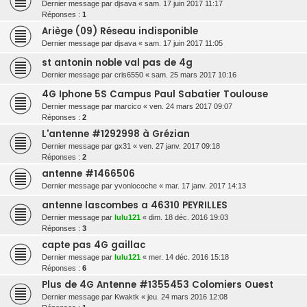
Dernier message par
djsava
«
sam. 17 juin 2017 11:17
Réponses :
1
Ariège (09) Réseau indisponible
Dernier message par
djsava
«
sam. 17 juin 2017 11:05
st antonin noble val pas de 4g
Dernier message par
cris6550
«
sam. 25 mars 2017 10:16
4G Iphone 5S Campus Paul Sabatier Toulouse
Dernier message par
marcico
«
ven. 24 mars 2017 09:07
Réponses :
2
L'antenne #1292998 à Grézian
Dernier message par
gx31
«
ven. 27 janv. 2017 09:18
Réponses :
2
antenne #1466506
Dernier message par
yvonlocoche
«
mar. 17 janv. 2017 14:13
antenne lascombes a 46310 PEYRILLES
Dernier message par
lulu121
«
dim. 18 déc. 2016 19:03
Réponses :
3
capte pas 4G gaillac
Dernier message par
lulu121
«
mer. 14 déc. 2016 15:18
Réponses :
6
Plus de 4G Antenne #1355453 Colomiers Ouest
Dernier message par
Kwaktk
«
jeu. 24 mars 2016 12:08