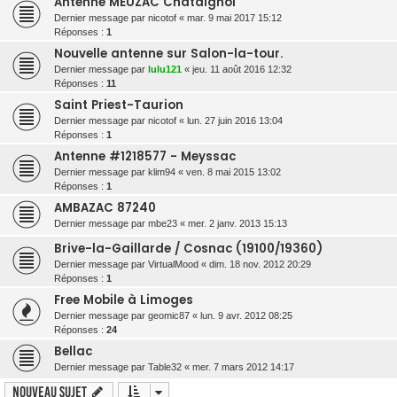
Antenne MEUZAC Chataignol
Dernier message par
nicotof
«
mar. 9 mai 2017 15:12
Réponses :
1
Nouvelle antenne sur Salon-la-tour.
Dernier message par
lulu121
«
jeu. 11 août 2016 12:32
Réponses :
11
Saint Priest-Taurion
Dernier message par
nicotof
«
lun. 27 juin 2016 13:04
Réponses :
1
Antenne #1218577 - Meyssac
Dernier message par
klim94
«
ven. 8 mai 2015 13:02
Réponses :
1
AMBAZAC 87240
Dernier message par
mbe23
«
mer. 2 janv. 2013 15:13
Brive-la-Gaillarde / Cosnac (19100/19360)
Dernier message par
VirtualMood
«
dim. 18 nov. 2012 20:29
Réponses :
1
Free Mobile à Limoges
Dernier message par
geomic87
«
lun. 9 avr. 2012 08:25
Réponses :
24
Bellac
Dernier message par
Table32
«
mer. 7 mars 2012 14:17
Nouveau sujet