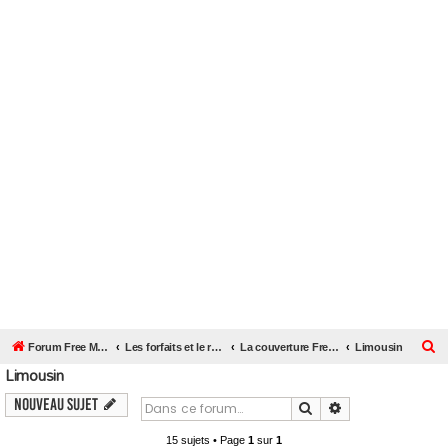
R
Forum Free Mobile
Les forfaits et le réseau Free Mobile
La couverture Free Mobile près de chez vous
Limousin
Limousin
e
c
Nouveau sujet
Rechercher
Recherche avanc
h
15 sujets • Page
1
sur
1
e