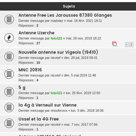
r
Sujets
c
Antenne Free Les Jarousses 87380 Glanges
h
Dernier message par
madolaz
«
mar. 16 févr. 2021 18:11
Réponses :
2
e
Antenne Uzerche
r
Dernier message par
lulu121
«
mar. 26 nov. 2019 18:22
Réponses :
27
1
2
Nouvelle antenne sur Vigeois (19410)
Dernier message par
nicotof
«
dim. 28 juil. 2019 09:41
Réponses :
10
MNC 20816
Dernier message par
nicotof
«
dim. 5 mai 2019 11:48
Réponses :
4
5 g
Dernier message par
lulu121
«
lun. 25 févr. 2019 12:50
Réponses :
1
la 4g à Verneuil sur Vienne
Dernier message par
rinouferoce
«
lun. 3 déc. 2018 18:06
Ussel et la 4G Free
Dernier message par
nicotof
«
mar. 7 nov. 2017 07:06
Réponses :
1