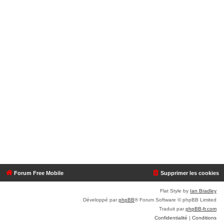
Forum Free Mobile
Supprimer les cookies
Flat Style by
Ian Bradley
Développé par
phpBB
® Forum Software © phpBB Limited
Traduit par
phpBB-fr.com
Confidentialité
|
Conditions