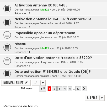
Activation Antenne ID: 1604488
Dernier message par
lulu121
«
ven. 14 déc. 2018 07:06
Réponses :
3
activation antenne id 1641397 à contrexeville
Dernier message par
fireforce2
«
mer. 4 juil. 2018 19:57
Réponses :
3
impossible appeler un département
Dernier message par
gilounice
«
mar. 26 juin 2018 10:51
réseau
Dernier message par
lulu121
«
jeu. 21 juin 2018 13:53
Réponses :
1
Date d'activation antenne FreeMobile 86200?
Dernier message par
HarryFilou
«
mar. 13 févr. 2018 16:05
Réponses :
7
Date activation #1584252 a La Gaude (06)?
Dernier message par
abkuijer
«
sam. 10 févr. 2018 14:00
Nouveau sujet
Page
1
sur
12
1
2
3
4
5
…
12
297 sujets
Suivante
Aller à
Permissions du forum