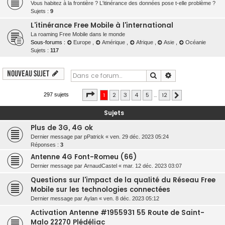
Vous habitez à la frontière ? L'itinérance des données pose t-elle problème ?
r
Sujets :
9
c
L'itinérance Free Mobile à l'international
h
La roaming Free Mobile dans le monde
Sous-forums :
Europe
,
Amérique
,
Afrique
,
Asie
,
Océanie
e
Sujets :
117
r
Nouveau sujet
Rechercher
Recherche avanc
Page
1
sur
12
1
2
3
4
5
…
12
297 sujets
Suivante
Sujets
Plus de 3G, 4G ok
Dernier message par
pPatrick
«
ven. 29 déc. 2023 05:24
Réponses :
3
Antenne 4G Font-Romeu (66)
Dernier message par
ArnaudCastel
«
mar. 12 déc. 2023 03:07
Questions sur l'impact de la qualité du Réseau Free
Mobile sur les technologies connectées
Dernier message par
Aylan
«
ven. 8 déc. 2023 05:12
Activation Antenne #1955931 55 Route de Saint-
Malo 22270 Plédéliac