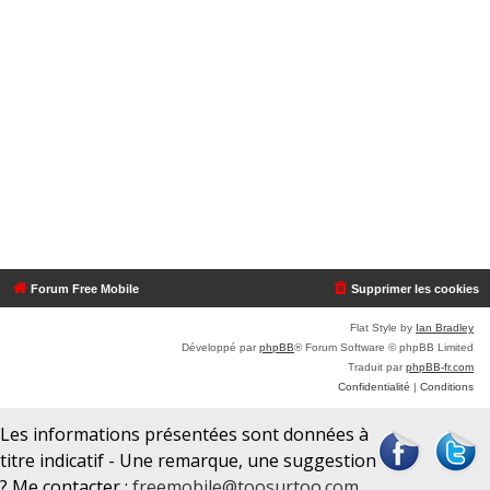
Forum Free Mobile
Supprimer les cookies
Flat Style by
Ian Bradley
Développé par
phpBB
® Forum Software © phpBB Limited
Traduit par
phpBB-fr.com
Confidentialité
|
Conditions
Les informations présentées sont données à
titre indicatif - Une remarque, une suggestion
? Me contacter :
freemobile@toosurtoo.com