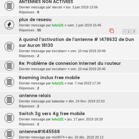
ANTENNES NON ACTIVEES
Dernier message par
Varces
«
lun. 3 juin 2019 13:56
Réponses :
8
plus de reseau
Dernier message par
lulu121
«
sam. 1 juin 2019 15:46
Réponses :
55
1
2
3
A quand l'activation de l'antenne # 1478632 de Dun
sur Auron 18130
Dernier message par
escobarrr
«
ven. 10 mai 2019 20:49
Réponses :
2
Re: Problème de connexion Internet du routeur
Dernier message par
escobarrr
«
ven. 10 mai 2019 20:46
Roaming inclus Free mobile
Dernier message par
lulu121
«
mar. 7 mai 2019 17:34
Réponses :
2
antenne relais
Dernier message par
balandar
«
dim. 24 févr. 2019 22:53
Réponses :
2
Switch 3g vers 4g free mobile
Dernier message par
lulu121
«
jeu. 17 janv. 2019 18:29
Réponses :
2
antenne#1645568
Dernier message par
moi3074
«
jeu. 20 déc. 2018 20:13