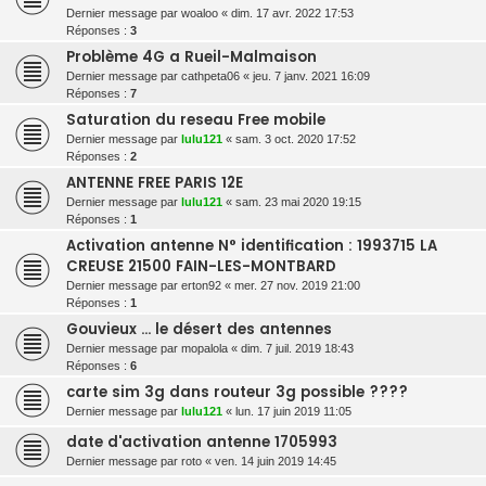
Dernier message par
woaloo
«
dim. 17 avr. 2022 17:53
Réponses :
3
Problème 4G a Rueil-Malmaison
Dernier message par
cathpeta06
«
jeu. 7 janv. 2021 16:09
Réponses :
7
Saturation du reseau Free mobile
Dernier message par
lulu121
«
sam. 3 oct. 2020 17:52
Réponses :
2
ANTENNE FREE PARIS 12E
Dernier message par
lulu121
«
sam. 23 mai 2020 19:15
Réponses :
1
Activation antenne N° identification : 1993715 LA
CREUSE 21500 FAIN-LES-MONTBARD
Dernier message par
erton92
«
mer. 27 nov. 2019 21:00
Réponses :
1
Gouvieux ... le désert des antennes
Dernier message par
mopalola
«
dim. 7 juil. 2019 18:43
Réponses :
6
carte sim 3g dans routeur 3g possible ????
Dernier message par
lulu121
«
lun. 17 juin 2019 11:05
date d'activation antenne 1705993
Dernier message par
roto
«
ven. 14 juin 2019 14:45