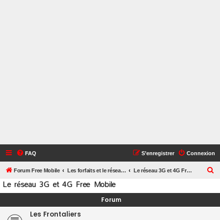
FAQ
S’enregistrer
Connexion
R
Forum Free Mobile
Les forfaits et le réseau Free Mobile
Le réseau 3G et 4G Free Mobile
Le réseau 3G et 4G Free Mobile
e
c
Forum
h
Les Frontaliers
e