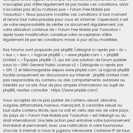
n’acceptez pas d’être légalement lié par toutes ces conditions, alors
c
n’accédez pas et/ou n’utilisez pas « Forum Free Mobile par
Toosurtoo ». Nous pouvons modifier ces conditions à tout moment
h
et ferons tout notre possible pour vous en informer. Cependant, il est
e
de votre responsabilité de vérifier ce document régulièrement, car
r
votre utilisation continue de « Forum Free Mobile par Toosurtoo »
après toute modification constitue votre acceptation d’être
légalement lié par les conditions mises à jour et/ou modifiées.
Nos forums sont propulsés par phpBB (désigné ci-après par « ils »,
« eux », « leur », « logiciel phpBB », « www.phpbb.com », « phpBB
Limited », « Équipes phpBB »), qui est une solution de forum publiée
sous la «
GNU General Public License v2
» (désignée ci-après par
« GPL ») et téléchargeable depuis
www.phpbb.com
. Le logiciel phpBB
facilite uniquement les discussions sur Internet ; phpBB Limited n’est
pas responsable du contenu ou des comportements autorisés ou
interdits sur ce site. Pour de plus amples informations au sujet de
phpBB, veuillez consulter :
https://www.phpbb.com/
.
Vous acceptez de ne pas publier de contenu abusif, obscène,
vulgaire, diffamatoire, haineux, menaçant, à caractère sexuel ou
tout autre contenu illicite, que ce soit en vertu des lois de votre pays,
du pays où « Forum Free Mobile par Toosurtoo » est hébergé ou du
droit international. Une telle action peut entraîner votre bannissement
immédiat et permanent, avec une notification à votre fournisseur
d’accès à Internet si nous le jugeons nécessaire. L’adresse IP de tous