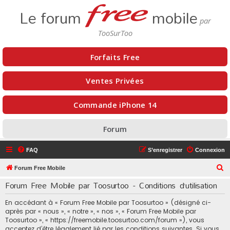
Le forum
mobile
Forfaits Free
Ventes Privées
Commande iPhone 14
Forum
FAQ
S’enregistrer
Connexion
R
Forum Free Mobile
e
Forum Free Mobile par Toosurtoo - Conditions d’utilisation
c
En accédant à « Forum Free Mobile par Toosurtoo » (désigné ci-
h
après par « nous », « notre », « nos », « Forum Free Mobile par
e
Toosurtoo », « https://freemobile.toosurtoo.com/forum »), vous
acceptez d’être légalement lié par les conditions suivantes. Si vous
r