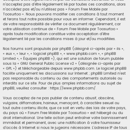
n’acceptez pas d’être légalement lié par toutes ces conditions, alors
c
n’accédez pas et/ou n’utilisez pas « Forum Free Mobile par
Toosurtoo ». Nous pouvons modifier ces conditions à tout moment
h
et ferons tout notre possible pour vous en informer. Cependant, il est
e
de votre responsabilité de vérifier ce document régulièrement, car
r
votre utilisation continue de « Forum Free Mobile par Toosurtoo »
après toute modification constitue votre acceptation d’être
légalement lié par les conditions mises à jour et/ou modifiées.
Nos forums sont propulsés par phpBB (désigné ci-après par « ils »,
« eux », « leur », « logiciel phpBB », « www.phpbb.com », « phpBB
Limited », « Équipes phpBB »), qui est une solution de forum publiée
sous la «
GNU General Public License v2
» (désignée ci-après par
« GPL ») et téléchargeable depuis
www.phpbb.com
. Le logiciel phpBB
facilite uniquement les discussions sur Internet ; phpBB Limited n’est
pas responsable du contenu ou des comportements autorisés ou
interdits sur ce site. Pour de plus amples informations au sujet de
phpBB, veuillez consulter :
https://www.phpbb.com/
.
Vous acceptez de ne pas publier de contenu abusif, obscène,
vulgaire, diffamatoire, haineux, menaçant, à caractère sexuel ou
tout autre contenu illicite, que ce soit en vertu des lois de votre pays,
du pays où « Forum Free Mobile par Toosurtoo » est hébergé ou du
droit international. Une telle action peut entraîner votre bannissement
immédiat et permanent, avec une notification à votre fournisseur
d’accès à Internet si nous le jugeons nécessaire. L’adresse IP de tous