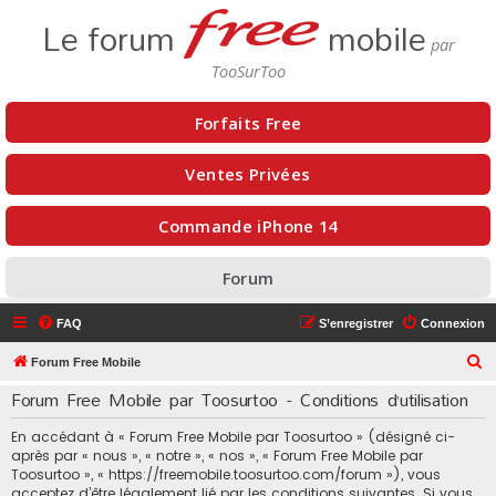
Le forum
mobile
Forfaits Free
Ventes Privées
Commande iPhone 14
Forum
FAQ
S’enregistrer
Connexion
R
Forum Free Mobile
e
Forum Free Mobile par Toosurtoo - Conditions d’utilisation
c
En accédant à « Forum Free Mobile par Toosurtoo » (désigné ci-
h
après par « nous », « notre », « nos », « Forum Free Mobile par
e
Toosurtoo », « https://freemobile.toosurtoo.com/forum »), vous
acceptez d’être légalement lié par les conditions suivantes. Si vous
r