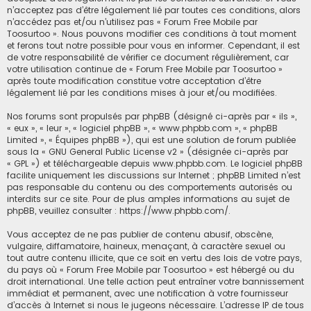
n’acceptez pas d’être légalement lié par toutes ces conditions, alors
c
n’accédez pas et/ou n’utilisez pas « Forum Free Mobile par
Toosurtoo ». Nous pouvons modifier ces conditions à tout moment
h
et ferons tout notre possible pour vous en informer. Cependant, il est
e
de votre responsabilité de vérifier ce document régulièrement, car
r
votre utilisation continue de « Forum Free Mobile par Toosurtoo »
après toute modification constitue votre acceptation d’être
légalement lié par les conditions mises à jour et/ou modifiées.
Nos forums sont propulsés par phpBB (désigné ci-après par « ils »,
« eux », « leur », « logiciel phpBB », « www.phpbb.com », « phpBB
Limited », « Équipes phpBB »), qui est une solution de forum publiée
sous la «
GNU General Public License v2
» (désignée ci-après par
« GPL ») et téléchargeable depuis
www.phpbb.com
. Le logiciel phpBB
facilite uniquement les discussions sur Internet ; phpBB Limited n’est
pas responsable du contenu ou des comportements autorisés ou
interdits sur ce site. Pour de plus amples informations au sujet de
phpBB, veuillez consulter :
https://www.phpbb.com/
.
Vous acceptez de ne pas publier de contenu abusif, obscène,
vulgaire, diffamatoire, haineux, menaçant, à caractère sexuel ou
tout autre contenu illicite, que ce soit en vertu des lois de votre pays,
du pays où « Forum Free Mobile par Toosurtoo » est hébergé ou du
droit international. Une telle action peut entraîner votre bannissement
immédiat et permanent, avec une notification à votre fournisseur
d’accès à Internet si nous le jugeons nécessaire. L’adresse IP de tous