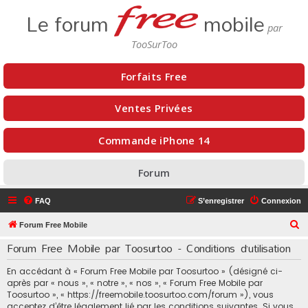
Le forum
mobile
Forfaits Free
Ventes Privées
Commande iPhone 14
Forum
FAQ
S’enregistrer
Connexion
R
Forum Free Mobile
e
Forum Free Mobile par Toosurtoo - Conditions d’utilisation
c
En accédant à « Forum Free Mobile par Toosurtoo » (désigné ci-
h
après par « nous », « notre », « nos », « Forum Free Mobile par
e
Toosurtoo », « https://freemobile.toosurtoo.com/forum »), vous
acceptez d’être légalement lié par les conditions suivantes. Si vous
r