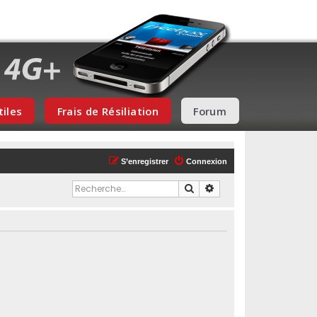
tiles
Frais de Résiliation
Forum
S’enregistrer
Connexion
Rechercher
Recherche avancée