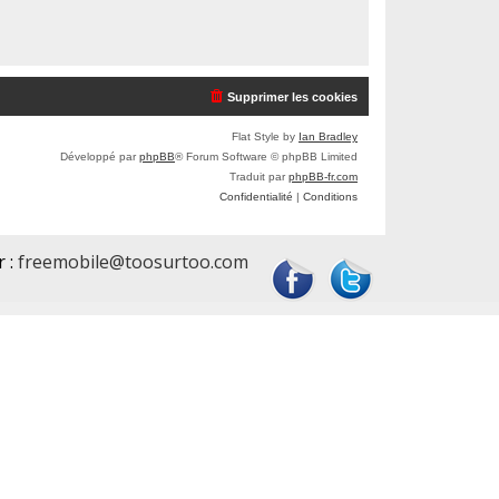
Supprimer les cookies
Flat Style by
Ian Bradley
Développé par
phpBB
® Forum Software © phpBB Limited
Traduit par
phpBB-fr.com
Confidentialité
|
Conditions
r :
freemobile@toosurtoo.com