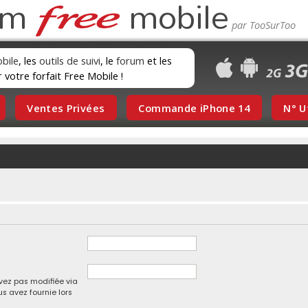
um
mobile
obile
, les
outils de suivi
, le
forum
et les
r votre forfait Free Mobile !
Ventes Privées
Commande iPhone 14
N° U
avez pas modifiée via
us avez fournie lors