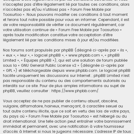
n’acceptez pas d’être légalement lié par toutes ces conditions, alors
c
n’accédez pas et/ou n’utilisez pas « Forum Free Mobile par
Toosurtoo ». Nous pouvons modifier ces conditions à tout moment
h
et ferons tout notre possible pour vous en informer. Cependant, il est
e
de votre responsabilité de vérifier ce document régulièrement, car
r
votre utilisation continue de « Forum Free Mobile par Toosurtoo »
après toute modification constitue votre acceptation d’être
légalement lié par les conditions mises à jour et/ou modifiées.
Nos forums sont propulsés par phpBB (désigné ci-après par « ils »,
« eux », « leur », « logiciel phpBB », « www.phpbb.com », « phpBB
Limited », « Équipes phpBB »), qui est une solution de forum publiée
sous la «
GNU General Public License v2
» (désignée ci-après par
« GPL ») et téléchargeable depuis
www.phpbb.com
. Le logiciel phpBB
facilite uniquement les discussions sur Internet ; phpBB Limited n’est
pas responsable du contenu ou des comportements autorisés ou
interdits sur ce site. Pour de plus amples informations au sujet de
phpBB, veuillez consulter :
https://www.phpbb.com/
.
Vous acceptez de ne pas publier de contenu abusif, obscène,
vulgaire, diffamatoire, haineux, menaçant, à caractère sexuel ou
tout autre contenu illicite, que ce soit en vertu des lois de votre pays,
du pays où « Forum Free Mobile par Toosurtoo » est hébergé ou du
droit international. Une telle action peut entraîner votre bannissement
immédiat et permanent, avec une notification à votre fournisseur
d’accès à Internet si nous le jugeons nécessaire. L’adresse IP de tous