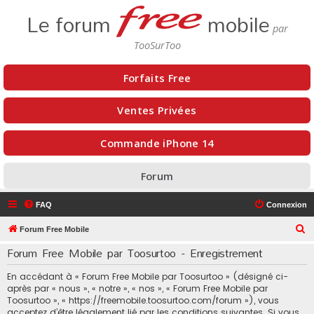
Le forum
mobile
Forfaits Free
Ventes Privées
Commande iPhone 14
Forum
FAQ
Connexion
R
Forum Free Mobile
e
Forum Free Mobile par Toosurtoo - Enregistrement
c
En accédant à « Forum Free Mobile par Toosurtoo » (désigné ci-
h
après par « nous », « notre », « nos », « Forum Free Mobile par
e
Toosurtoo », « https://freemobile.toosurtoo.com/forum »), vous
acceptez d’être légalement lié par les conditions suivantes. Si vous
r