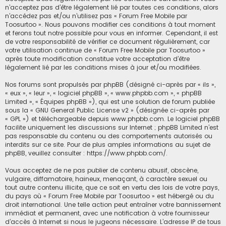
n’acceptez pas d’être légalement lié par toutes ces conditions, alors
c
n’accédez pas et/ou n’utilisez pas « Forum Free Mobile par
Toosurtoo ». Nous pouvons modifier ces conditions à tout moment
h
et ferons tout notre possible pour vous en informer. Cependant, il est
e
de votre responsabilité de vérifier ce document régulièrement, car
r
votre utilisation continue de « Forum Free Mobile par Toosurtoo »
après toute modification constitue votre acceptation d’être
légalement lié par les conditions mises à jour et/ou modifiées.
Nos forums sont propulsés par phpBB (désigné ci-après par « ils »,
« eux », « leur », « logiciel phpBB », « www.phpbb.com », « phpBB
Limited », « Équipes phpBB »), qui est une solution de forum publiée
sous la «
GNU General Public License v2
» (désignée ci-après par
« GPL ») et téléchargeable depuis
www.phpbb.com
. Le logiciel phpBB
facilite uniquement les discussions sur Internet ; phpBB Limited n’est
pas responsable du contenu ou des comportements autorisés ou
interdits sur ce site. Pour de plus amples informations au sujet de
phpBB, veuillez consulter :
https://www.phpbb.com/
.
Vous acceptez de ne pas publier de contenu abusif, obscène,
vulgaire, diffamatoire, haineux, menaçant, à caractère sexuel ou
tout autre contenu illicite, que ce soit en vertu des lois de votre pays,
du pays où « Forum Free Mobile par Toosurtoo » est hébergé ou du
droit international. Une telle action peut entraîner votre bannissement
immédiat et permanent, avec une notification à votre fournisseur
d’accès à Internet si nous le jugeons nécessaire. L’adresse IP de tous