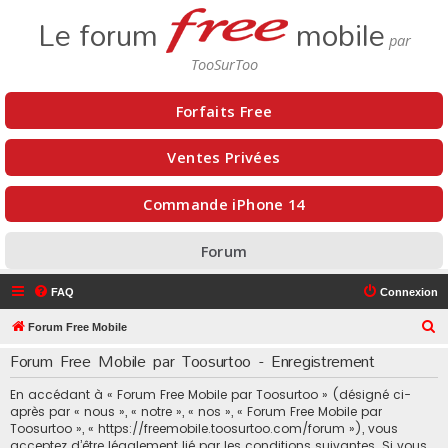
Le forum
mobile
Forfaits Free
Ventes Privées
Commande iPhone 14
Forum
FAQ
Connexion
R
Forum Free Mobile
e
Forum Free Mobile par Toosurtoo - Enregistrement
c
En accédant à « Forum Free Mobile par Toosurtoo » (désigné ci-
h
après par « nous », « notre », « nos », « Forum Free Mobile par
e
Toosurtoo », « https://freemobile.toosurtoo.com/forum »), vous
acceptez d’être légalement lié par les conditions suivantes. Si vous
r