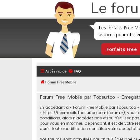
Le for
Les
forfaits Free M
astuces pour utilise
Forfaits Free
Accès rapide
FAQ
Forum Free Mobile
Forum Free Mobile par Toosurtoo - Enregist
En accédant à « Forum Free Mobile par Toosurtoo » (d
« https://freemobile.toosurtoo.com/forum »), vous a
conditions, alors n’accédez pas et/ou n’utilisez pa
pour vous en informer. Cependant, il est de votre re
après toute modification constitue votre acceptation
Nos forums sont propulsés par phpBB (désigné ci-aprè