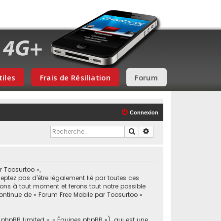
tiles
Frais de Résiliation
Forum
Connexion
Rechercher
Recherche avancée
r Toosurtoo »,
eptez pas d’être légalement lié par toutes ces
ions à tout moment et ferons tout notre possible
 continue de « Forum Free Mobile par Toosurtoo »
« phpBB Limited », « Équipes phpBB »), qui est une