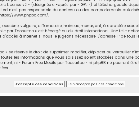
lic License v2
» (désignée ci-après par « GPL ») et téléchargeable depu
mited n’est pas responsable du contenu ou des comportements autorisés o
https://www.phpbb.com/
.
bscène, vulgaire, diffamatoire, haineux, menaçant, à caractère sexuel ou
ile par Toosurtoo » est hébergé ou du droit international. Une telle act
 d’accès à Internet si nous le jugeons nécessaire. L’adresse IP de tous 
» se réserve le droit de supprimer, modifier, déplacer ou verrouiller n’i
 toutes les informations que vous saisissez soient stockées dans une b
ement, ni « Forum Free Mobile par Toosurtoo » ni phpBB ne pourront être
nées.