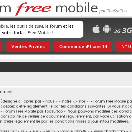
um
mobile
obile
, les
outils de suivi
, le
forum
et les
r votre forfait Free Mobile !
Ventes Privées
Commande iPhone 14
N° U
rement
ésigné ci-après par « nous », « notre », « nos », « Forum Free Mobile pa
cceptez d’être légalement lié par les conditions suivantes. Si vous n’acc
s « Forum Free Mobile par Toosurtoo ». Nous pouvons modifier ces condit
sponsabilité de vérifier ce document régulièrement, car votre utilisation
 d’être légalement lié par les conditions mises à jour et/ou modifiées.
s par « ils », « eux », « leur », « logiciel phpBB », « www.phpbb.com », 