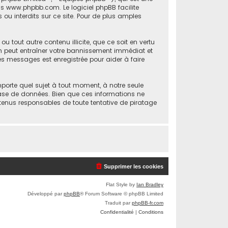
is
www.phpbb.com
. Le logiciel phpBB facilite
u interdits sur ce site. Pour de plus amples
 tout autre contenu illicite, que ce soit en vertu
ion peut entraîner votre bannissement immédiat et
les messages est enregistrée pour aider à faire
mporte quel sujet à tout moment, à notre seule
ase de données. Bien que ces informations ne
 tenus responsables de toute tentative de piratage
Supprimer les cookies
Flat Style by
Ian Bradley
Développé par
phpBB
® Forum Software © phpBB Limited
Traduit par
phpBB-fr.com
Confidentialité
|
Conditions