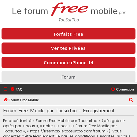
Le forum
mobile
Forfaits Free
Ventes Privées
Commande iPhone 14
Forum
FAQ
Connexion
R
Forum Free Mobile
e
Forum Free Mobile par Toosurtoo - Enregistrement
c
En accédant à « Forum Free Mobile par Toosurtoo » (désigné ci-
h
après par « nous », « notre », « nos », « Forum Free Mobile par
e
Toosurtoo », « https://freemobile.toosurtoo.com/forum »), vous
acceptez d’être légalement lié par les conditions suivantes. Si vous
r