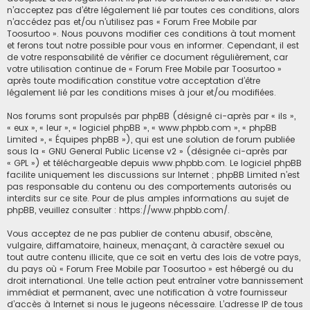
n’acceptez pas d’être légalement lié par toutes ces conditions, alors
c
n’accédez pas et/ou n’utilisez pas « Forum Free Mobile par
Toosurtoo ». Nous pouvons modifier ces conditions à tout moment
h
et ferons tout notre possible pour vous en informer. Cependant, il est
e
de votre responsabilité de vérifier ce document régulièrement, car
r
votre utilisation continue de « Forum Free Mobile par Toosurtoo »
après toute modification constitue votre acceptation d’être
légalement lié par les conditions mises à jour et/ou modifiées.
Nos forums sont propulsés par phpBB (désigné ci-après par « ils »,
« eux », « leur », « logiciel phpBB », « www.phpbb.com », « phpBB
Limited », « Équipes phpBB »), qui est une solution de forum publiée
sous la «
GNU General Public License v2
» (désignée ci-après par
« GPL ») et téléchargeable depuis
www.phpbb.com
. Le logiciel phpBB
facilite uniquement les discussions sur Internet ; phpBB Limited n’est
pas responsable du contenu ou des comportements autorisés ou
interdits sur ce site. Pour de plus amples informations au sujet de
phpBB, veuillez consulter :
https://www.phpbb.com/
.
Vous acceptez de ne pas publier de contenu abusif, obscène,
vulgaire, diffamatoire, haineux, menaçant, à caractère sexuel ou
tout autre contenu illicite, que ce soit en vertu des lois de votre pays,
du pays où « Forum Free Mobile par Toosurtoo » est hébergé ou du
droit international. Une telle action peut entraîner votre bannissement
immédiat et permanent, avec une notification à votre fournisseur
d’accès à Internet si nous le jugeons nécessaire. L’adresse IP de tous