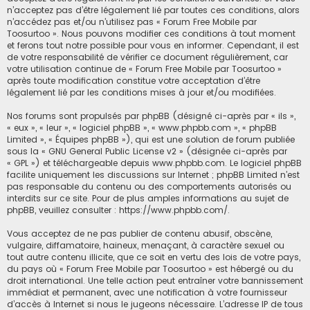
n’acceptez pas d’être légalement lié par toutes ces conditions, alors
c
n’accédez pas et/ou n’utilisez pas « Forum Free Mobile par
Toosurtoo ». Nous pouvons modifier ces conditions à tout moment
h
et ferons tout notre possible pour vous en informer. Cependant, il est
e
de votre responsabilité de vérifier ce document régulièrement, car
r
votre utilisation continue de « Forum Free Mobile par Toosurtoo »
après toute modification constitue votre acceptation d’être
légalement lié par les conditions mises à jour et/ou modifiées.
Nos forums sont propulsés par phpBB (désigné ci-après par « ils »,
« eux », « leur », « logiciel phpBB », « www.phpbb.com », « phpBB
Limited », « Équipes phpBB »), qui est une solution de forum publiée
sous la «
GNU General Public License v2
» (désignée ci-après par
« GPL ») et téléchargeable depuis
www.phpbb.com
. Le logiciel phpBB
facilite uniquement les discussions sur Internet ; phpBB Limited n’est
pas responsable du contenu ou des comportements autorisés ou
interdits sur ce site. Pour de plus amples informations au sujet de
phpBB, veuillez consulter :
https://www.phpbb.com/
.
Vous acceptez de ne pas publier de contenu abusif, obscène,
vulgaire, diffamatoire, haineux, menaçant, à caractère sexuel ou
tout autre contenu illicite, que ce soit en vertu des lois de votre pays,
du pays où « Forum Free Mobile par Toosurtoo » est hébergé ou du
droit international. Une telle action peut entraîner votre bannissement
immédiat et permanent, avec une notification à votre fournisseur
d’accès à Internet si nous le jugeons nécessaire. L’adresse IP de tous