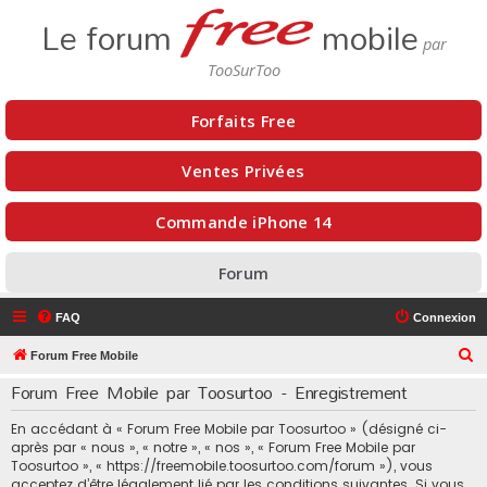
Le forum
mobile
Forfaits Free
Ventes Privées
Commande iPhone 14
Forum
FAQ
Connexion
R
Forum Free Mobile
e
Forum Free Mobile par Toosurtoo - Enregistrement
c
En accédant à « Forum Free Mobile par Toosurtoo » (désigné ci-
h
après par « nous », « notre », « nos », « Forum Free Mobile par
e
Toosurtoo », « https://freemobile.toosurtoo.com/forum »), vous
acceptez d’être légalement lié par les conditions suivantes. Si vous
r