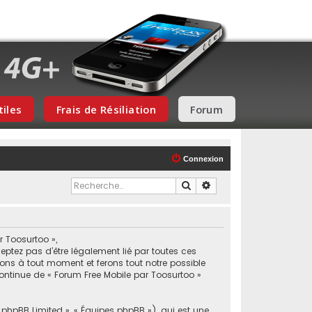
tiles
Frais de Résiliation
Forum
Connexion
Rechercher
Recherche avancée
r Toosurtoo »,
eptez pas d’être légalement lié par toutes ces
ions à tout moment et ferons tout notre possible
 continue de « Forum Free Mobile par Toosurtoo »
« phpBB Limited », « Équipes phpBB »), qui est une