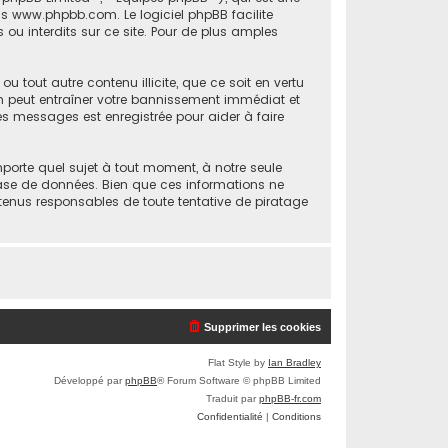
is
www.phpbb.com
. Le logiciel phpBB facilite
u interdits sur ce site. Pour de plus amples
 tout autre contenu illicite, que ce soit en vertu
ion peut entraîner votre bannissement immédiat et
les messages est enregistrée pour aider à faire
mporte quel sujet à tout moment, à notre seule
ase de données. Bien que ces informations ne
 tenus responsables de toute tentative de piratage
Supprimer les cookies
Flat Style by
Ian Bradley
Développé par
phpBB
® Forum Software © phpBB Limited
Traduit par
phpBB-fr.com
Confidentialité
|
Conditions