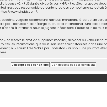
lic License v2
» (désignée ci-après par « GPL ») et téléchargeable depu
mited n’est pas responsable du contenu ou des comportements autorisés o
https://www.phpbb.com/
.
bscène, vulgaire, diffamatoire, haineux, menaçant, à caractère sexuel ou
ile par Toosurtoo » est hébergé ou du droit international. Une telle act
 d’accès à Internet si nous le jugeons nécessaire. L’adresse IP de tous 
» se réserve le droit de supprimer, modifier, déplacer ou verrouiller n’i
 toutes les informations que vous saisissez soient stockées dans une b
ement, ni « Forum Free Mobile par Toosurtoo » ni phpBB ne pourront être
nées.