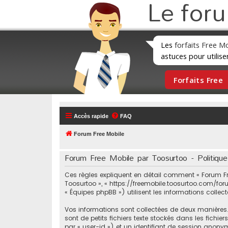
Le for
Les
forfaits Free M
astuces pour utilise
Forfaits Free
Accès rapide
FAQ
Forum Free Mobile
Forum Free Mobile par Toosurtoo - Politique 
Ces règles expliquent en détail comment « Forum Free
Toosurtoo », « https://freemobile.toosurtoo.com/forum
« Équipes phpBB ») utilisent les informations collect
Vos informations sont collectées de deux manières. 
sont de petits fichiers texte stockés dans les fichie
par « user-id ») et un identifiant de session anon