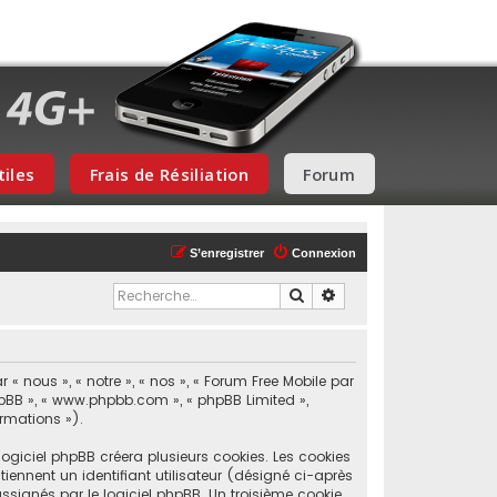
tiles
Frais de Résiliation
Forum
S’enregistrer
Connexion
Rechercher
Recherche avancée
« nous », « notre », « nos », « Forum Free Mobile par
phpBB », « www.phpbb.com », « phpBB Limited »,
ormations »).
ogiciel phpBB créera plusieurs cookies. Les cookies
tiennent un identifiant utilisateur (désigné ci-après
signés par le logiciel phpBB. Un troisième cookie