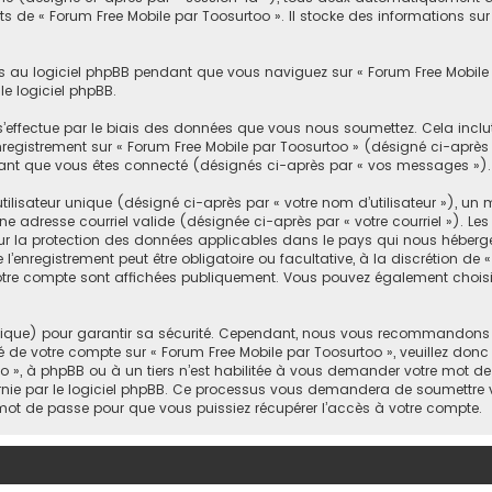
s de « Forum Free Mobile par Toosurtoo ». Il stocke des informations sur 
 au logiciel phpBB pendant que vous naviguez sur « Forum Free Mobile 
e logiciel phpBB.
effectue par le biais des données que vous nous soumettez. Cela inclut, e
enregistrement sur « Forum Free Mobile par Toosurtoo » (désigné ci-aprè
dant que vous êtes connecté (désignés ci-après par « vos messages »).
isateur unique (désigné ci-après par « votre nom d’utilisateur »), un 
ne adresse courriel valide (désignée ci-après par « votre courriel »). Le
sur la protection des données applicables dans le pays qui nous héberge
enregistrement peut être obligatoire ou facultative, à la discrétion de 
otre compte sont affichées publiquement. Vous pouvez également choisir
nique) pour garantir sa sécurité. Cependant, nous vous recommandons 
 clé de votre compte sur « Forum Free Mobile par Toosurtoo », veuillez do
o », à phpBB ou à un tiers n’est habilitée à vous demander votre mot de p
rnie par le logiciel phpBB. Ce processus vous demandera de soumettre vot
mot de passe pour que vous puissiez récupérer l’accès à votre compte.