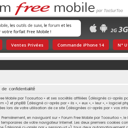
um
mobile
obile
, les
outils de suivi
, le
forum
et les
r votre forfait Free Mobile !
Ventes Privées
Commande iPhone 14
N° U
de confidentialité
 Mobile par Toosurtoo » et ses sociétés affiliées (désignés ci-après par 
 ») et phpBB (désigné ci-après par « ils », « eux », « leur », « logiciel 
ées lors de votre utilisation de ce site (désignées ci-après par « vos inf
Premièrement, en naviguant sur « Forum Free Mobile par Toosurtoo », le l
rs temporaires de votre navigateur Internet. Les deux premiers cookies con
yme (désigné ci-après par « session-id »), tous deux automatiquement as