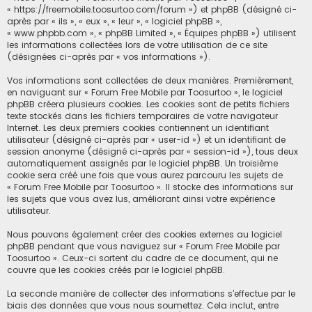
« https://freemobile.toosurtoo.com/forum ») et phpBB (désigné ci-
c
après par « ils », « eux », « leur », « logiciel phpBB »,
« www.phpbb.com », « phpBB Limited », « Équipes phpBB ») utilisent
h
les informations collectées lors de votre utilisation de ce site
e
(désignées ci-après par « vos informations »).
r
Vos informations sont collectées de deux manières. Premièrement,
en naviguant sur « Forum Free Mobile par Toosurtoo », le logiciel
phpBB créera plusieurs cookies. Les cookies sont de petits fichiers
texte stockés dans les fichiers temporaires de votre navigateur
Internet. Les deux premiers cookies contiennent un identifiant
utilisateur (désigné ci-après par « user-id ») et un identifiant de
session anonyme (désigné ci-après par « session-id »), tous deux
automatiquement assignés par le logiciel phpBB. Un troisième
cookie sera créé une fois que vous aurez parcouru les sujets de
« Forum Free Mobile par Toosurtoo ». Il stocke des informations sur
les sujets que vous avez lus, améliorant ainsi votre expérience
utilisateur.
Nous pouvons également créer des cookies externes au logiciel
phpBB pendant que vous naviguez sur « Forum Free Mobile par
Toosurtoo ». Ceux-ci sortent du cadre de ce document, qui ne
couvre que les cookies créés par le logiciel phpBB.
La seconde manière de collecter des informations s’effectue par le
biais des données que vous nous soumettez. Cela inclut, entre