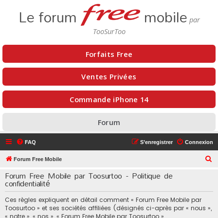
Le forum
mobile
Forfaits Free
Ventes Privées
Commande iPhone 14
Forum
FAQ
S’enregistrer
Connexion
R
Forum Free Mobile
e
Forum Free Mobile par Toosurtoo - Politique de
confidentialité
c
h
Ces règles expliquent en détail comment « Forum Free Mobile par
e
Toosurtoo » et ses sociétés affiliées (désignés ci-après par « nous »,
« notre », « nos », « Forum Free Mobile par Toosurtoo »,
r