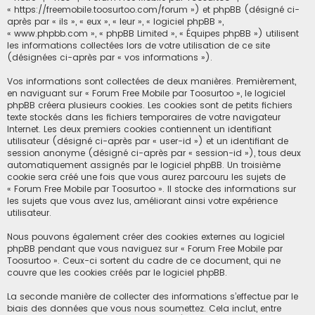
« https://freemobile.toosurtoo.com/forum ») et phpBB (désigné ci-
c
après par « ils », « eux », « leur », « logiciel phpBB »,
« www.phpbb.com », « phpBB Limited », « Équipes phpBB ») utilisent
h
les informations collectées lors de votre utilisation de ce site
e
(désignées ci-après par « vos informations »).
r
Vos informations sont collectées de deux manières. Premièrement,
en naviguant sur « Forum Free Mobile par Toosurtoo », le logiciel
phpBB créera plusieurs cookies. Les cookies sont de petits fichiers
texte stockés dans les fichiers temporaires de votre navigateur
Internet. Les deux premiers cookies contiennent un identifiant
utilisateur (désigné ci-après par « user-id ») et un identifiant de
session anonyme (désigné ci-après par « session-id »), tous deux
automatiquement assignés par le logiciel phpBB. Un troisième
cookie sera créé une fois que vous aurez parcouru les sujets de
« Forum Free Mobile par Toosurtoo ». Il stocke des informations sur
les sujets que vous avez lus, améliorant ainsi votre expérience
utilisateur.
Nous pouvons également créer des cookies externes au logiciel
phpBB pendant que vous naviguez sur « Forum Free Mobile par
Toosurtoo ». Ceux-ci sortent du cadre de ce document, qui ne
couvre que les cookies créés par le logiciel phpBB.
La seconde manière de collecter des informations s’effectue par le
biais des données que vous nous soumettez. Cela inclut, entre