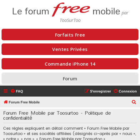
Le forum
mobile
Forfaits Free
Ventes Privées
Commande iPhone 14
Forum
FAQ
S’enregistrer
Connexion
R
Forum Free Mobile
e
Forum Free Mobile par Toosurtoo - Politique de
confidentialité
c
h
Ces règles expliquent en détail comment « Forum Free Mobile par
e
Toosurtoo » et ses sociétés affiliées (désignés ci-après par « nous »,
« notre », « nos », « Forum Free Mobile par Toosurtoo »,
r