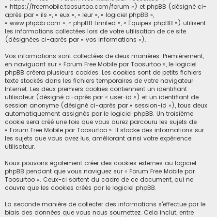
« https://freemobile.toosurtoo.com/forum ») et phpBB (désigné ci-
c
après par « ils », « eux », « leur », « logiciel phpBB »,
« www.phpbb.com », « phpBB Limited », « Équipes phpBB ») utilisent
h
les informations collectées lors de votre utilisation de ce site
e
(désignées ci-après par « vos informations »).
r
Vos informations sont collectées de deux manières. Premièrement,
en naviguant sur « Forum Free Mobile par Toosurtoo », le logiciel
phpBB créera plusieurs cookies. Les cookies sont de petits fichiers
texte stockés dans les fichiers temporaires de votre navigateur
Internet. Les deux premiers cookies contiennent un identifiant
utilisateur (désigné ci-après par « user-id ») et un identifiant de
session anonyme (désigné ci-après par « session-id »), tous deux
automatiquement assignés par le logiciel phpBB. Un troisième
cookie sera créé une fois que vous aurez parcouru les sujets de
« Forum Free Mobile par Toosurtoo ». Il stocke des informations sur
les sujets que vous avez lus, améliorant ainsi votre expérience
utilisateur.
Nous pouvons également créer des cookies externes au logiciel
phpBB pendant que vous naviguez sur « Forum Free Mobile par
Toosurtoo ». Ceux-ci sortent du cadre de ce document, qui ne
couvre que les cookies créés par le logiciel phpBB.
La seconde manière de collecter des informations s’effectue par le
biais des données que vous nous soumettez. Cela inclut, entre