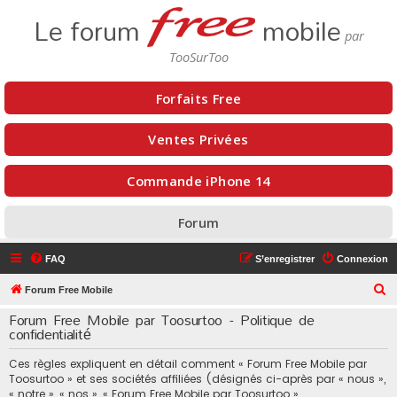
Le forum
mobile
Forfaits Free
Ventes Privées
Commande iPhone 14
Forum
FAQ
S’enregistrer
Connexion
R
Forum Free Mobile
e
Forum Free Mobile par Toosurtoo - Politique de
confidentialité
c
h
Ces règles expliquent en détail comment « Forum Free Mobile par
e
Toosurtoo » et ses sociétés affiliées (désignés ci-après par « nous »,
« notre », « nos », « Forum Free Mobile par Toosurtoo »,
r