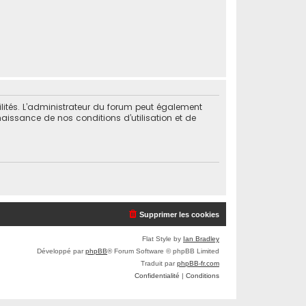
lités. L’administrateur du forum peut également
issance de nos conditions d’utilisation et de
Supprimer les cookies
Flat Style by
Ian Bradley
Développé par
phpBB
® Forum Software © phpBB Limited
Traduit par
phpBB-fr.com
Confidentialité
|
Conditions