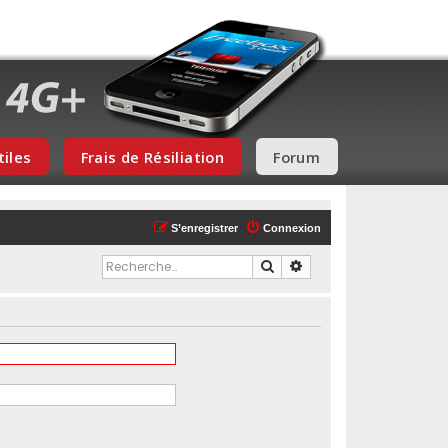
tiles
Frais de Résiliation
Forum
S’enregistrer
Connexion
Rechercher
Recherche avancée