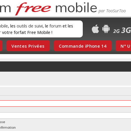
um
mobile
obile
, les
outils de suivi
, le
forum
et les
r votre forfait Free Mobile !
Ventes Privées
Commande iPhone 14
N° U
sse
nfirmation