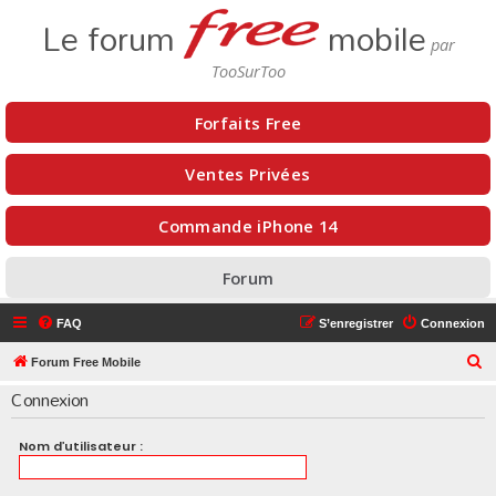
Le forum
mobile
Forfaits Free
Ventes Privées
Commande iPhone 14
Forum
FAQ
S’enregistrer
Connexion
R
Forum Free Mobile
e
Connexion
c
h
Nom d’utilisateur :
e
r