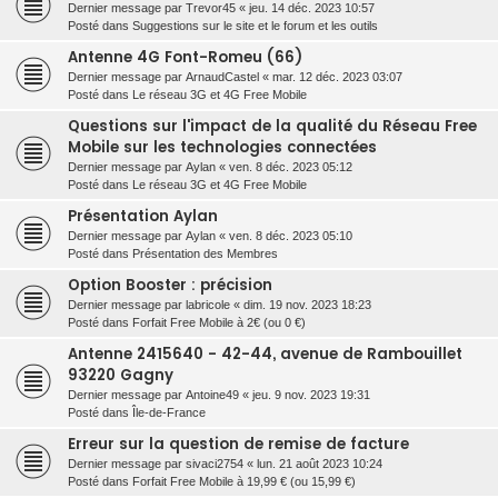
Dernier message par
Trevor45
«
jeu. 14 déc. 2023 10:57
Posté dans
Suggestions sur le site et le forum et les outils
Antenne 4G Font-Romeu (66)
Dernier message par
ArnaudCastel
«
mar. 12 déc. 2023 03:07
Posté dans
Le réseau 3G et 4G Free Mobile
Questions sur l'impact de la qualité du Réseau Free
Mobile sur les technologies connectées
Dernier message par
Aylan
«
ven. 8 déc. 2023 05:12
Posté dans
Le réseau 3G et 4G Free Mobile
Présentation Aylan
Dernier message par
Aylan
«
ven. 8 déc. 2023 05:10
Posté dans
Présentation des Membres
Option Booster : précision
Dernier message par
labricole
«
dim. 19 nov. 2023 18:23
Posté dans
Forfait Free Mobile à 2€ (ou 0 €)
Antenne 2415640 - 42-44, avenue de Rambouillet
93220 Gagny
Dernier message par
Antoine49
«
jeu. 9 nov. 2023 19:31
Posté dans
Île-de-France
Erreur sur la question de remise de facture
Dernier message par
sivaci2754
«
lun. 21 août 2023 10:24
Posté dans
Forfait Free Mobile à 19,99 € (ou 15,99 €)