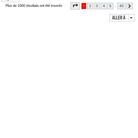
Page
1
sur
40
1
2
3
4
5
…
40
Plus de 1000 résultats ont été trouvés
Sui
Aller à