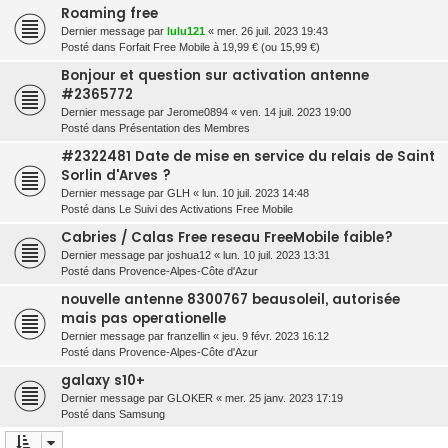
Roaming free
Dernier message par
lulu121
«
mer. 26 juil. 2023 19:43
Posté dans
Forfait Free Mobile à 19,99 € (ou 15,99 €)
Bonjour et question sur activation antenne
#2365772
Dernier message par
Jerome0894
«
ven. 14 juil. 2023 19:00
Posté dans
Présentation des Membres
#2322481 Date de mise en service du relais de Saint
Sorlin d'Arves ?
Dernier message par
GLH
«
lun. 10 juil. 2023 14:48
Posté dans
Le Suivi des Activations Free Mobile
Cabries / Calas Free reseau FreeMobile faible?
Dernier message par
joshua12
«
lun. 10 juil. 2023 13:31
Posté dans
Provence-Alpes-Côte d'Azur
nouvelle antenne 8300767 beausoleil, autorisée
mais pas operationelle
Dernier message par
franzellin
«
jeu. 9 févr. 2023 16:12
Posté dans
Provence-Alpes-Côte d'Azur
galaxy s10+
Dernier message par
GLOKER
«
mer. 25 janv. 2023 17:19
Posté dans
Samsung