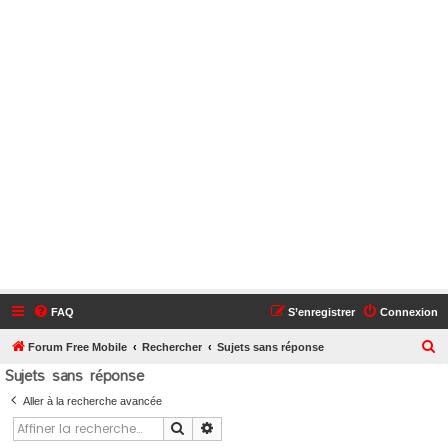
FAQ
S’enregistrer
Connexion
R
Forum Free Mobile
Rechercher
Sujets sans réponse
Sujets sans réponse
e
c
Aller à la recherche avancée
h
Rechercher
Recherche avancée
e