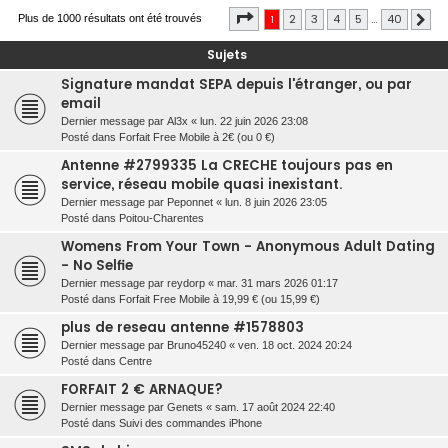
Page
1
sur
40
1
2
3
4
5
…
40
r
Plus de 1000 résultats ont été trouvés
Sui
c
Sujets
h
Signature mandat SEPA depuis l'étranger, ou par
e
email
r
Dernier message par
Al3x
«
lun. 22 juin 2026 23:08
Posté dans
Forfait Free Mobile à 2€ (ou 0 €)
Antenne #2799335 La CRECHE toujours pas en
service, réseau mobile quasi inexistant.
Dernier message par
Peponnet
«
lun. 8 juin 2026 23:05
Posté dans
Poitou-Charentes
Womens From Your Town - Anonymous Adult Dating
- No Selfie
Dernier message par
reydorp
«
mar. 31 mars 2026 01:17
Posté dans
Forfait Free Mobile à 19,99 € (ou 15,99 €)
plus de reseau antenne #1578803
Dernier message par
Bruno45240
«
ven. 18 oct. 2024 20:24
Posté dans
Centre
FORFAIT 2 € ARNAQUE?
Dernier message par
Genets
«
sam. 17 août 2024 22:40
Posté dans
Suivi des commandes iPhone